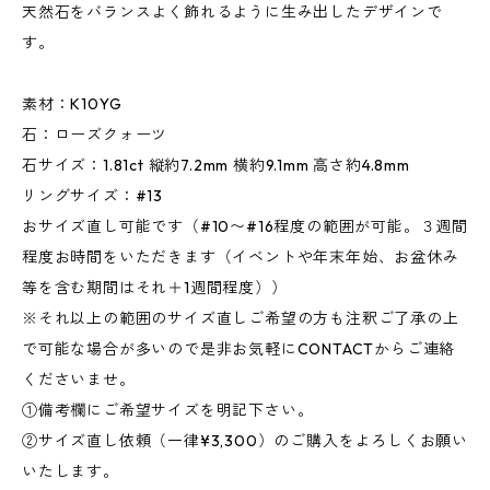
天然石をバランスよく飾れるように生み出したデザインで
す。
素材：K10YG
石：ローズクォーツ
石サイズ：1.81ct 縦約7.2mm 横約9.1mm 高さ約4.8mm
リングサイズ：#13
おサイズ直し可能です（#10〜#16程度の範囲が可能。３週間
程度お時間をいただきます（イベントや年末年始、お盆休み
等を含む期間はそれ＋1週間程度））
※それ以上の範囲のサイズ直しご希望の方も注釈ご了承の上
で可能な場合が多いので是非お気軽にCONTACTからご連絡
くださいませ。
①備考欄にご希望サイズを明記下さい。
②サイズ直し依頼（一律¥3,300）のご購入をよろしくお願い
いたします。