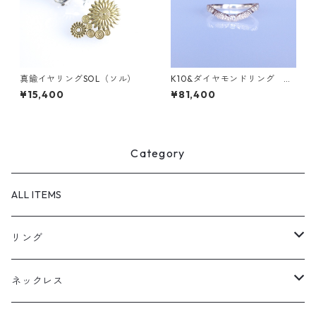
真鍮イヤリングSOL（ソル）
K10&ダイヤモンドリング G
RADINA（グラディナ）
¥15,400
¥81,400
Category
ALL ITEMS
リング
天然石1点ものリング【Gold】（在庫ありのみ絞込）
ネックレス