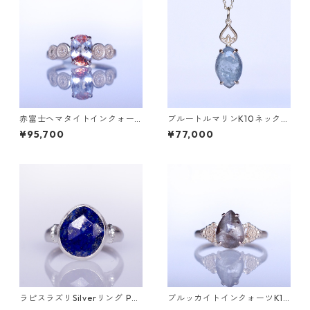
赤富士ヘマタイトインクォー
ブルートルマリンK10ネックレ
ツK10リング DAHMA(ダーマ)
ス HASU(ハス) [H001]
¥95,700
¥77,000
[D052]
ラピスラズリSilverリング PA
ブルッカイトインクォーツK10
O(パオ）[P002]
リング MALWA (マルワ)[M24