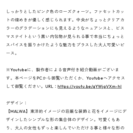
しっかりとしたピンク色のローズクォーツ。ファセットカッ
トの煌めきが優しく感じられます。中央がちょっとクリアカ
ラーのグラデーションにも見えるようなニュアンスと、ビス
マスナイトという黒い内包物が見られる事で本当にちょっと
スパイスを振りかけたような魅力をプラスした大人可愛いピ
ース。
※Youtubeに、製作者による音声付き紹介動画がございま
す。本ページをPCから御覧いただくか、Youtubeへアクセス
して御覧ください。URL：
https://youtu.be/qYWjqVXm-hI
デザイン：
【MALWA】東洋的イメージの荘厳な装飾と花をイメージにデ
ザインしたシンプルな形の集合体のデザイン。可愛くもあ
り、大人の女性もずっと楽しんでいただける事と様々な形の