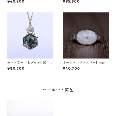
¥40,700
¥85,800
4]
モスアゲート＆ダイヤK10ネッ
オーシャンジャスパーSilverリ
クレス DAHMA(ダーマ) [D01
ング EPA(エパ）[E001]
¥80,300
¥40,700
7]
セール中の商品