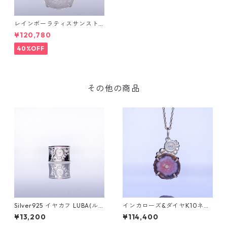
レインボーラティスサンスト
ーン＆ダイヤK10リング FATA
¥120,780
(ファタ）[F019]
40%OFF
その他の商品
Silver925 イヤカフ LUBA(ル
インカローズ&ダイヤK10ネッ
バ)
クレス ONK(オンク) [O003]
¥13,200
¥114,400