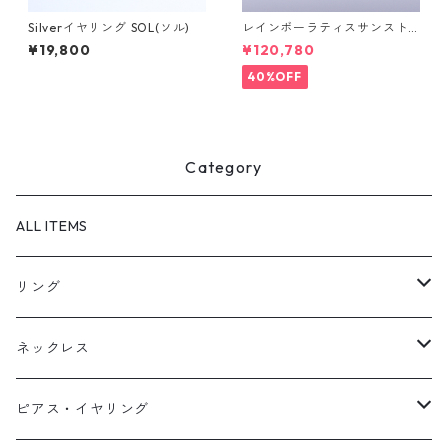
Silverイヤリング SOL(ソル)
レインボーラティスサンスト
ーン＆ダイヤK10リング FATA
¥19,800
¥120,780
(ファタ）[F019]
40%OFF
Category
ALL ITEMS
リング
天然石1点ものリング【Gold】（在庫ありのみ絞込）
ネックレス
天然石1点ものリング【Silver】（在庫ありのみ絞込）
天然石1点ものネックレス（在庫ありのみ絞込）
ピアス・イヤリング