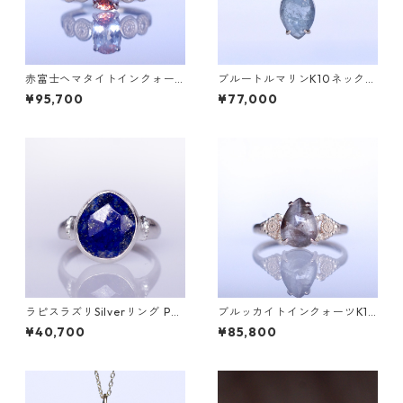
赤富士ヘマタイトインクォー
ブルートルマリンK10ネックレ
ツK10リング DAHMA(ダーマ)
ス HASU(ハス) [H001]
¥95,700
¥77,000
[D052]
ラピスラズリSilverリング PA
ブルッカイトインクォーツK10
O(パオ）[P002]
リング MALWA (マルワ)[M24
¥40,700
¥85,800
4]