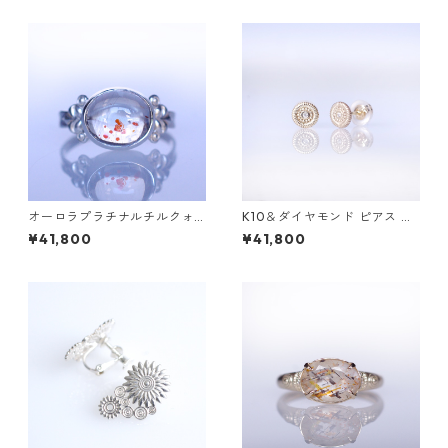
オーロラプラチナルチルクォ
K10＆ダイヤモンド ピアス DA
ーツSilverリング LINDEN(リ
HMA(ダーマ)
¥41,800
¥41,800
ンデン）[L001]