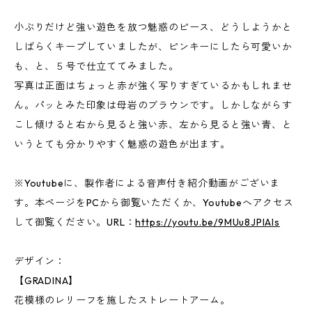
小ぶりだけど強い遊色を放つ魅惑のピース、どうしようかと
しばらくキープしていましたが、ピンキーにしたら可愛いか
も、と、５号で仕立ててみました。
写真は正面はちょっと赤が強く写りすぎているかもしれませ
ん。パッとみた印象は母岩のブラウンです。しかしながらす
こし傾けると右から見ると強い赤、左から見ると強い青、と
いうとても分かりやすく魅惑の遊色が出ます。
※Youtubeに、製作者による音声付き紹介動画がございま
す。本ページをPCから御覧いただくか、Youtubeへアクセス
して御覧ください。URL：
https://youtu.be/9MUu8JPlAIs
デザイン：
【GRADINA】
花模様のレリーフを施したストレートアーム。