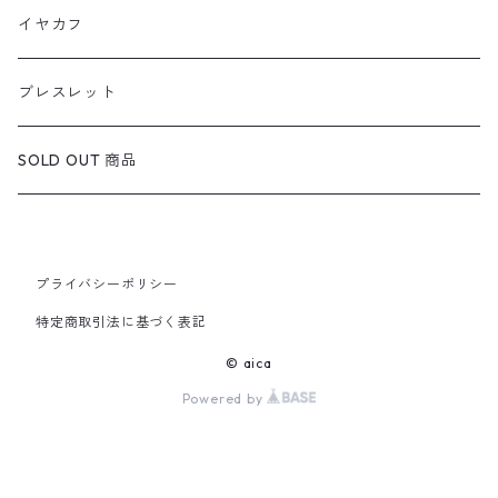
定番リング
定番ネックレス
天然石1点ものピアス（在庫ありのみ絞込）
イヤカフ
定番ピアス/イヤリング
ブレスレット
SOLD OUT 商品
プライバシーポリシー
特定商取引法に基づく表記
© aica
Powered by