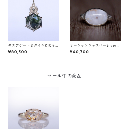
モスアゲート＆ダイヤK10ネッ
オーシャンジャスパーSilverリ
クレス DAHMA(ダーマ) [D01
ング EPA(エパ）[E001]
¥80,300
¥40,700
7]
セール中の商品