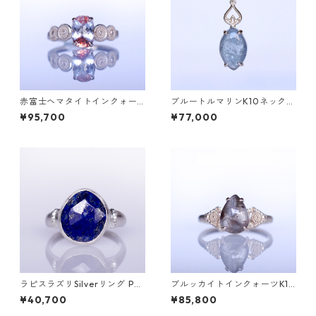
赤富士ヘマタイトインクォー
ブルートルマリンK10ネックレ
ツK10リング DAHMA(ダーマ)
ス HASU(ハス) [H001]
¥95,700
¥77,000
[D052]
ラピスラズリSilverリング PA
ブルッカイトインクォーツK10
O(パオ）[P002]
リング MALWA (マルワ)[M24
¥40,700
¥85,800
4]