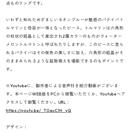
点ものリングです。
いわずと知れためざましいネオンブルーが魅惑のパライバト
ルマリンと母岩が一体となったピース。トルマリンは六角形
の柱状の結晶として産出され2層カラーのものがウォーター
メロントルマリンと呼ばれたりしますが、このピースに見ら
れるパライバはその発色の美しさに加え、六角形の結晶がそ
のままみられるような鉱物萌えを堪能できるのもポイントで
す。
※Youtubeに、製作者による音声付き紹介動画がございま
す。本ページWEB版をPCから御覧いただくか、Youtubeへア
クセスして御覧ください。URL：
https://youtu.be/_T0auC1H_yQ
デザイン：