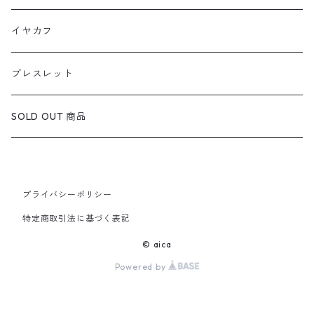
定番リング
定番ネックレス
天然石1点ものピアス（在庫ありのみ絞込）
イヤカフ
定番ピアス/イヤリング
ブレスレット
SOLD OUT 商品
プライバシーポリシー
特定商取引法に基づく表記
© aica
Powered by