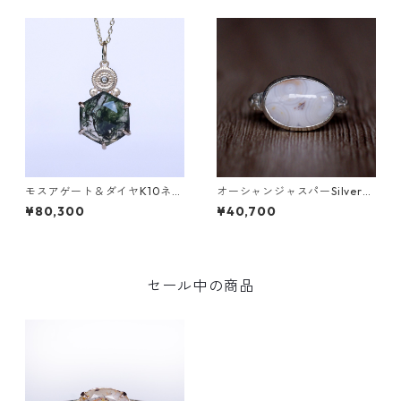
モスアゲート＆ダイヤK10ネッ
オーシャンジャスパーSilverリ
クレス DAHMA(ダーマ) [D01
ング EPA(エパ）[E001]
¥80,300
¥40,700
7]
セール中の商品