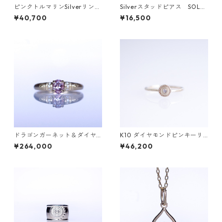
ピンクトルマリンSilverリング
Silverスタッドピアス SOL
ARAB(アラブ）[A001]
（ソル）
¥40,700
¥16,500
ドラゴンガーネット＆ダイヤK
K10 ダイヤモンドピンキーリ
18リング FATA(ファタ）[F01
ング/BRAH(ブラフ)
¥264,000
¥46,200
5]