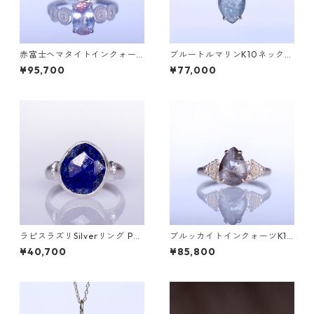
赤富士ヘマタイトインクォー
ブルートルマリンK10ネックレ
ツK10リング DAHMA(ダーマ)
ス HASU(ハス) [H001]
¥95,700
¥77,000
[D052]
ラピスラズリSilverリング PA
ブルッカイトインクォーツK10
O(パオ）[P002]
リング MALWA (マルワ)[M24
¥40,700
¥85,800
4]