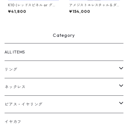
K10 (レッドスピネル or グリ
アメジストエレスチャル＆ダ
ーンガーネット）イヤカフ PL
イヤK10リング FATA(ファタ）
¥41,800
¥154,000
ANTA（プランタ）
[F017]
Category
ALL ITEMS
リング
天然石1点ものリング【Gold】（在庫ありのみ絞込）
ネックレス
天然石1点ものリング【Silver】（在庫ありのみ絞込）
天然石1点ものネックレス（在庫ありのみ絞込）
ピアス・イヤリング
定番リング
定番ネックレス
天然石1点ものピアス（在庫ありのみ絞込）
イヤカフ