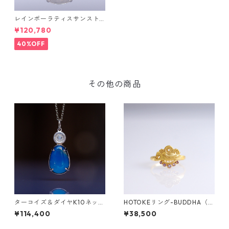
レインボーラティスサンスト
ーン＆ダイヤK10リング FATA
¥120,780
(ファタ）[F019]
40%OFF
その他の商品
ターコイズ＆ダイヤK10ネック
HOTOKEリング-BUDDHA（仏
レス DAHMA(ダーマ) [D028]
陀）-
¥114,400
¥38,500