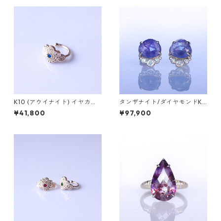
K10 (アウイナイト) イヤカフ
タンザナイト/ダイヤモンドK1
PLANTA（プランタ）
0ピアス TEPI（ﾃﾋﾟ）【T00
¥41,800
¥97,900
4】