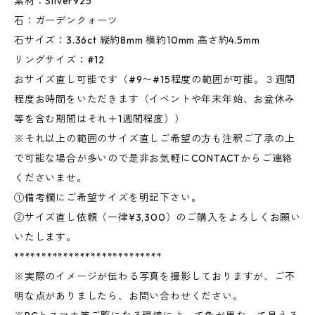
素材：Silver925
石：ガーデンクォーツ
石サイズ：3.36ct 縦約8mm 横約10mm 高さ約4.5mm
リングサイズ：#12
おサイズ直し可能です（#9〜#15程度の範囲が可能。３週間
程度お時間をいただきます（イベントや年末年始、お盆休み
等を含む期間はそれ＋1週間程度））
※それ以上の範囲のサイズ直しご希望の方も注釈ご了承の上
で可能な場合が多いので是非お気軽にCONTACTからご連絡
くださいませ。
①備考欄にご希望サイズを明記下さい。
②サイズ直し依頼（一律¥3,300）のご購入をよろしくお願い
いたします。
***************************
※実際のイメージが伝わる写真を撮影しておりますが、ご不
明な点がありましたら、お問い合わせください。