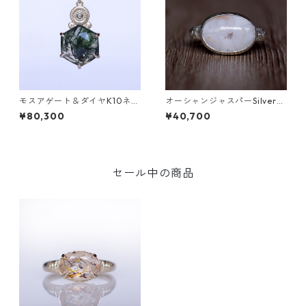
モスアゲート＆ダイヤK10ネッ
オーシャンジャスパーSilverリ
クレス DAHMA(ダーマ) [D01
ング EPA(エパ）[E001]
¥80,300
¥40,700
7]
セール中の商品