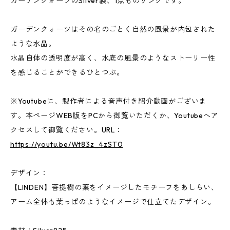
ガーデンクォーツのSilver製、1点ものリングです。
ガーデンクォーツはその名のごとく自然の風景が内包された
ような水晶。
水晶自体の透明度が高く、水底の風景のようなストーリー性
を感じることができるひとつぶ。
※Youtubeに、製作者による音声付き紹介動画がございま
す。本ページWEB版をPCから御覧いただくか、Youtubeへア
クセスして御覧ください。URL：
https://youtu.be/Wt83z_4zST0
デザイン：
【LINDEN】菩提樹の葉をイメージしたモチーフをあしらい、
アーム全体も葉っぱのようなイメージで仕立てたデザイン。