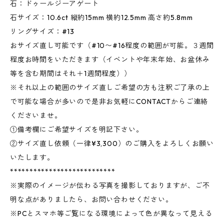
石：ドゥールジーアゲート
石サイズ：10.6ct 縦約15mm 横約12.5mm 高さ約5.8mm
リングサイズ：#13
おサイズ直し可能です（#10〜#16程度の範囲が可能。３週間
程度お時間をいただきます（イベントや年末年始、お盆休み
等を含む期間はそれ＋1週間程度））
※それ以上の範囲のサイズ直しご希望の方も注釈ご了承の上
で可能な場合が多いので是非お気軽にCONTACTからご連絡
くださいませ。
①備考欄にご希望サイズを明記下さい。
②サイズ直し依頼（一律¥3,300）のご購入をよろしくお願い
いたします。
***************************
※実際のイメージが伝わる写真を撮影しておりますが、ご不
明な点がありましたら、お問い合わせください。
※PCとスマホ等ご覧になる環境によって色が異なって見える