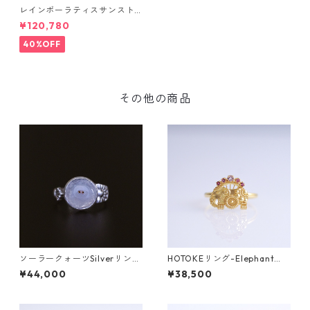
レインボーラティスサンスト
ーン＆ダイヤK10リング FATA
¥120,780
(ファタ）[F019]
40%OFF
その他の商品
ソーラークォーツSilverリング
HOTOKEリング-Elephant
HIME(ヒメ） [H003]
（象）-
¥44,000
¥38,500