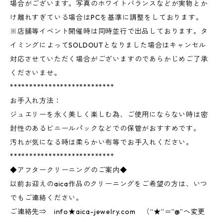
場合がございます。写真のホワイトバランスなどが実物とか
け離れすぎている場合はPCを基準に調整をしております。
※店舗等イベント開催時は同時並行で出品しております。タ
イミングによってSOLDOUTとなりました場合はキャンセル
対応させていただく場合がございますのであらかじめご了承
くださいませ。
***************************
お手入れ方法：
ジュエリーを永く美しく楽しむ為、ご使用にならない時は密
封性のあるビニールパックなどでの保管がおすすめです。
汚れが気になる時は柔らかい布等でお手入れください。
***************************
◆アフタークリーニングのご案内◆
以前お迎えのaica作品のクリーニングをご希望の方は、いつ
でもご連絡ください。
ご連絡先⇒ info★aica-jewelry.com （“★”＝”@”へ変更