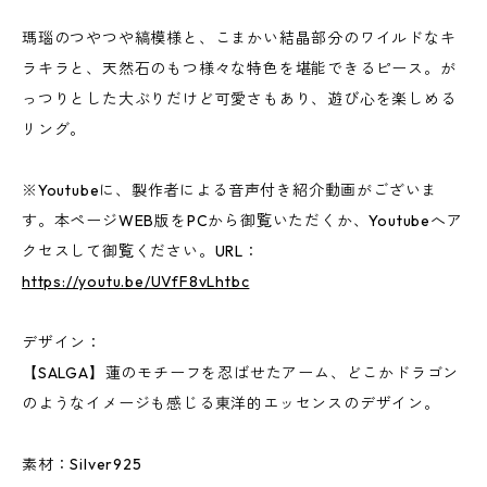
瑪瑙のつやつや縞模様と、こまかい結晶部分のワイルドなキ
ラキラと、天然石のもつ様々な特色を堪能できるピース。が
っつりとした大ぶりだけど可愛さもあり、遊び心を楽しめる
リング。
※Youtubeに、製作者による音声付き紹介動画がございま
す。本ページWEB版をPCから御覧いただくか、Youtubeへア
クセスして御覧ください。URL：
https://youtu.be/UVfF8vLhtbc
デザイン：
【SALGA】蓮のモチーフを忍ばせたアーム、どこかドラゴン
のようなイメージも感じる東洋的エッセンスのデザイン。
素材：Silver925