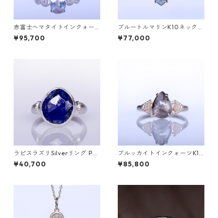
赤富士ヘマタイトインクォー
ブルートルマリンK10ネックレ
ツK10リング DAHMA(ダーマ)
ス HASU(ハス) [H001]
¥95,700
¥77,000
[D052]
ラピスラズリSilverリング PA
ブルッカイトインクォーツK10
O(パオ）[P002]
リング MALWA (マルワ)[M24
¥40,700
¥85,800
4]