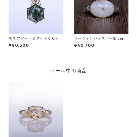
モスアゲート＆ダイヤK10ネッ
オーシャンジャスパーSilverリ
クレス DAHMA(ダーマ) [D01
ング EPA(エパ）[E001]
¥80,300
¥40,700
7]
セール中の商品