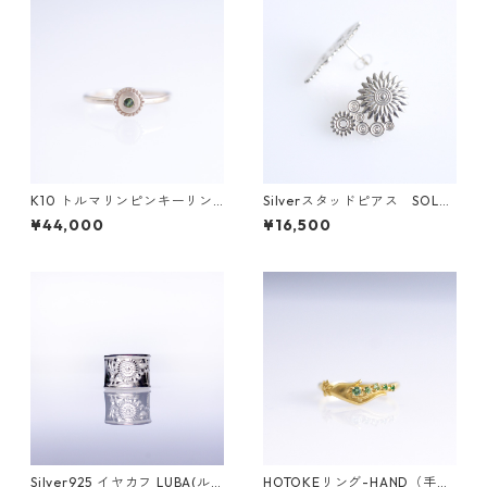
K10 トルマリンピンキーリン
Silverスタッドピアス SOL
グ/BRAH(ブラフ)
（ソル）
¥44,000
¥16,500
Silver925 イヤカフ LUBA(ル
HOTOKEリング-HAND（手）