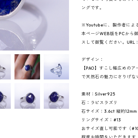
ングです。
※Youtubeに、製作者
本ページWEB版をPCから御
スして御覧ください。URL
デザイン：
【PAO】すこし幅広めのア
で天然石の魅力にさりげな
素材：Silver925
石：ラピスラズリ
石サイズ：3.6ct 縦約12mm
リングサイズ：#13
おサイズ直し可能です（#1
程度お時間をいただきます