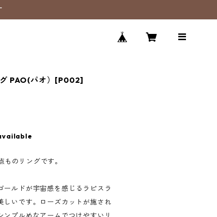
す
グ PAO(パオ）[P002]
available
、1点ものリングです。
ゴールドが宇宙感を感じるラピスラ
美しいです。ローズカットが施され
シンプルめなアームでつけやすいリ