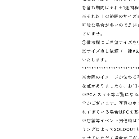
を含む期間はそれ＋1週間
※それ以上の範囲のサイズ
可能な場合が多いので是非お
さいませ。
①備考欄にご希望サイズを
②サイズ直し依頼（一律¥3
いたします。
***********************
※実際のイメージが伝わる
な点がありましたら、お問
※PCとスマホ等ご覧にな
合がございます。写真のホ
れすぎている場合はPCを
※店舗等イベント開催時は
ミングによってSOLDOU
させていただく場合がござ