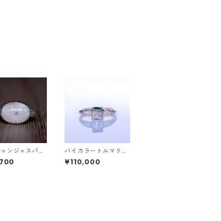
シャンジャスパー
バイカラートルマリン
erリング EPA(エ
＆ダイヤK10リング FA
,700
¥110,000
001]
TA(ファタ）[F016]