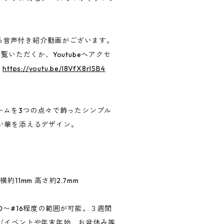
による音声付き紹介動画がございます。
覧いただくか、Youtubeへアクセ
：
https://youtu.be/l8VfX8rlSB4
ームを3つの点々で飾ったシンプル
い華を添えるデザイン。
 横約11mm 高さ約2.7mm
0〜#16程度の範囲が可能。３週間
（イベントや年末年始、お盆休み等