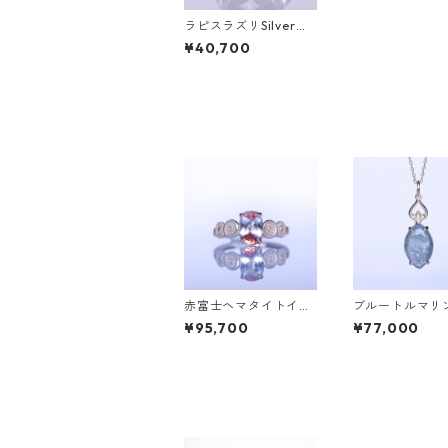
ラピスラズリSilverリ
ング PAO(パオ）[P00
¥40,700
2]
赤富士ヘマタイトイン
ブルートルマリン
クォーツK10リング D
ネックレス HAS
¥95,700
¥77,000
AHMA(ダーマ)[D052]
ス) [H001]