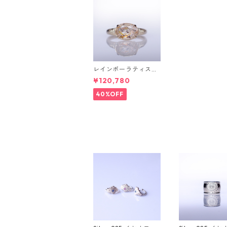
レインボーラティスサ
ンストーン＆ダイヤK1
¥120,780
0リング FATA(ファ
タ）[F019]
40%OFF