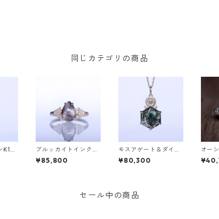
同じカテゴリの商品
K10
ブルッカイトインクォ
モスアゲート＆ダイヤ
オー
U(ハ
ーツK10リング MALW
K10ネックレス DAHM
Silv
¥85,800
¥80,300
¥40
A (マルワ)[M244]
A(ダーマ) [D017]
パ）[E
セール中の商品