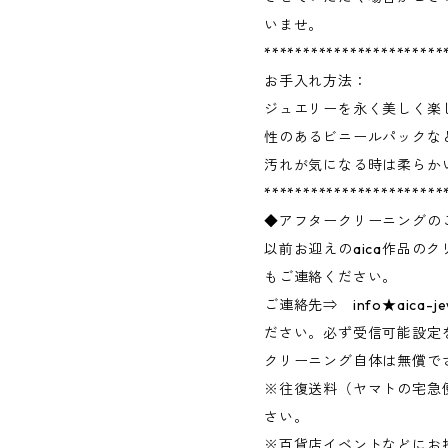
いませ。
***********************
お手入れ方法：
ジュエリーを永く美しく楽
性のあるビニールパックな
汚れが気になる時は柔らか
***********************
◆アフタークリーニングの
以前お迎えのaica作品の
もご連絡ください。
ご連絡先⇒ info★aica-j
ださい。必ず受信可能設定
クリーニング自体は無償で
※往復送料（ヤマトの宅急
さい。
※百貨店イベントなどにお