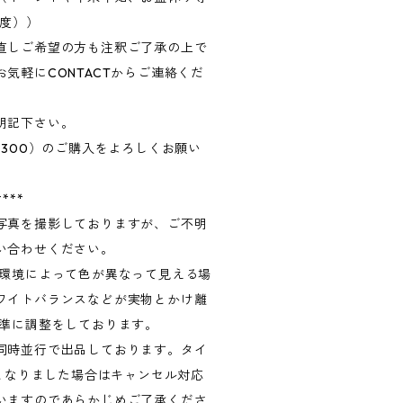
程度））
直しご希望の方も注釈ご了承の上で
気軽にCONTACTからご連絡くだ
明記下さい。
,300）のご購入をよろしくお願い
****
写真を撮影しておりますが、ご不明
い合わせください。
る環境によって色が異なって見える場
ワイトバランスなどが実物とかけ離
基準に調整をしております。
同時並行で出品しております。タイ
Tとなりました場合はキャンセル対応
いますのであらかじめご了承くださ