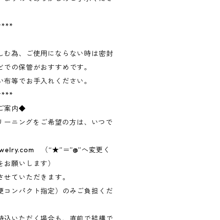
****
しむ為、ご使用にならない時は密封
どでの保管がおすすめです。
い布等でお手入れください。
****
ご案内◆
クリーニングをご希望の方は、いつで
ewelry.com （“★”＝”@”へ変更く
をお願いします）
させていただきます。
便コンパクト指定）のみご負担くだ
持込いただく場合も、直前で結構で