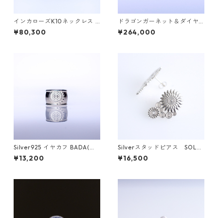
インカローズK10ネックレス V
ドラゴンガーネット＆ダイヤK
AIROCANA(ヴァイロチャナ）
18リング FATA(ファタ）[F01
¥80,300
¥264,000
[V011]
5]
Silver925 イヤカフ BADA(バ
Silverスタッドピアス SOL
ダ)
（ソル）
¥13,200
¥16,500