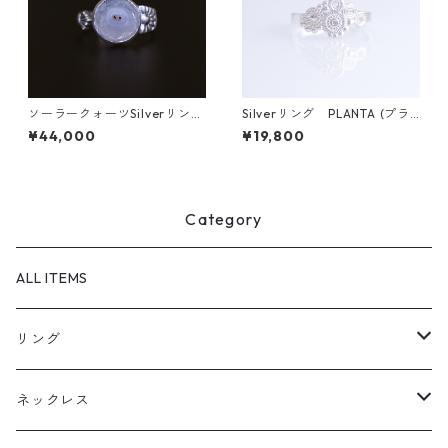
ソーラークォーツSilverリング
Silverリング PLANTA (プラ
HIME(ヒメ） [H003]
ンタ)
¥44,000
¥19,800
Category
ALL ITEMS
リング
天然石1点ものリング【Gold】（在庫ありのみ絞込）
ネックレス