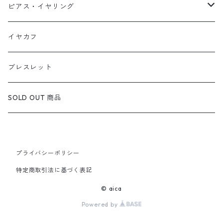
天然石1点ものリング【Silver】（在庫ありのみ絞込）
天然石1点ものネックレス（在庫ありのみ絞込）
ピアス・イヤリング
定番リング
定番ネックレス
天然石1点ものピアス（在庫ありのみ絞込）
イヤカフ
定番ピアス/イヤリング
ブレスレット
SOLD OUT 商品
プライバシーポリシー
特定商取引法に基づく表記
© aica
Powered by