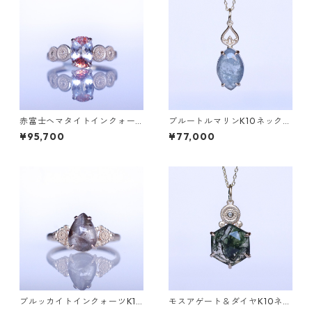
赤富士ヘマタイトインクォー
ブルートルマリンK10ネックレ
ツK10リング DAHMA(ダーマ)
ス HASU(ハス) [H001]
¥95,700
¥77,000
[D052]
ブルッカイトインクォーツK10
モスアゲート＆ダイヤK10ネッ
リング MALWA (マルワ)[M24
クレス DAHMA(ダーマ) [D01