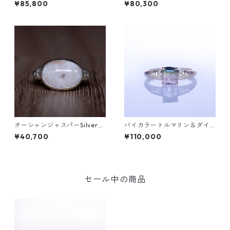
¥85,800
¥80,300
4]
7]
オーシャンジャスパーSilverリ
バイカラートルマリン＆ダイ
ング EPA(エパ）[E001]
ヤK10リング FATA(ファタ）[F
¥40,700
¥110,000
016]
セール中の商品