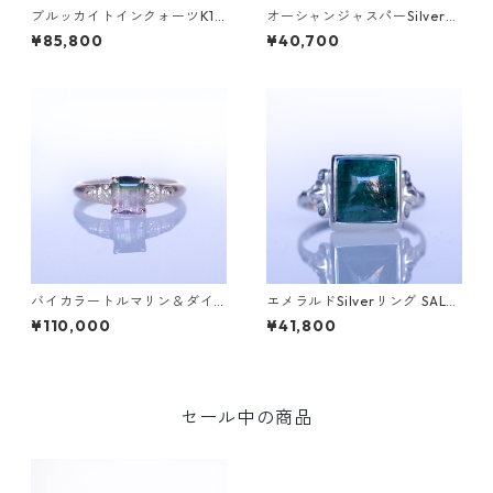
ブルッカイトインクォーツK10
オーシャンジャスパーSilverリ
リング MALWA (マルワ)[M24
ング EPA(エパ）[E001]
¥85,800
¥40,700
4]
バイカラートルマリン＆ダイ
エメラルドSilverリング SALG
ヤK10リング FATA(ファタ）[F
A(サルガ）[S005]
¥110,000
¥41,800
016]
セール中の商品