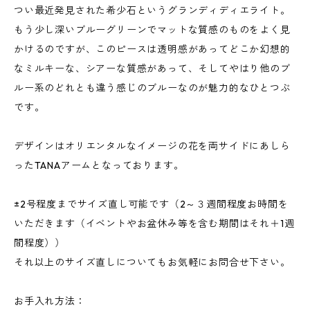
つい最近発見された希少石というグランディディエライト。
もう少し深いブルーグリーンでマットな質感のものをよく見
かけるのですが、このピースは透明感があってどこか幻想的
なミルキーな、シアーな質感があって、そしてやはり他のブ
ルー系のどれとも違う感じのブルーなのが魅力的なひとつぶ
です。
デザインはオリエンタルなイメージの花を両サイドにあしら
ったTANAアームとなっております。
±2号程度までサイズ直し可能です（2～３週間程度お時間を
いただきます（イベントやお盆休み等を含む期間はそれ＋1週
間程度））
それ以上のサイズ直しについてもお気軽にお問合せ下さい。
お手入れ方法：