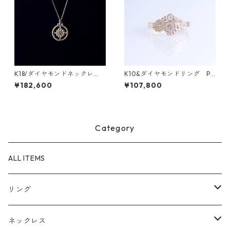
K18/ダイヤモンドネックレ
K10&ダイヤモンドリング PL
ス MANDARA（マンダラ）
ANTA（プランタ）
¥182,600
¥107,800
Category
ALL ITEMS
リング
天然石1点ものリング【Gold】（在庫ありのみ絞込）
ネックレス