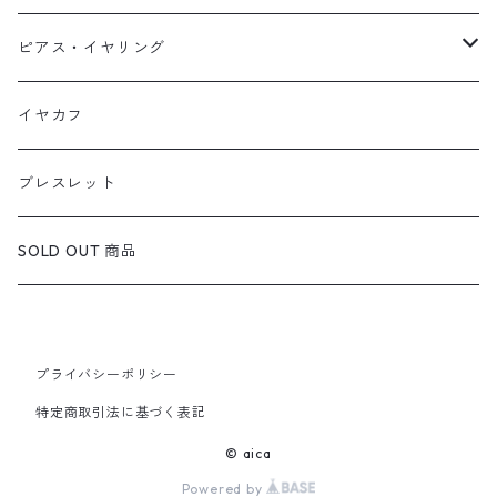
天然石1点ものリング【Silver】（在庫ありのみ絞込）
天然石1点ものネックレス（在庫ありのみ絞込）
ピアス・イヤリング
定番リング
定番ネックレス
天然石1点ものピアス（在庫ありのみ絞込）
イヤカフ
定番ピアス/イヤリング
ブレスレット
SOLD OUT 商品
プライバシーポリシー
特定商取引法に基づく表記
© aica
Powered by