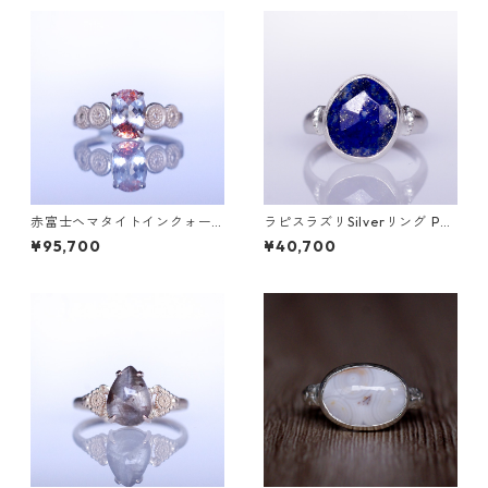
赤富士ヘマタイトインクォー
ラピスラズリSilverリング PA
ツK10リング DAHMA(ダーマ)
O(パオ）[P002]
¥95,700
¥40,700
[D052]