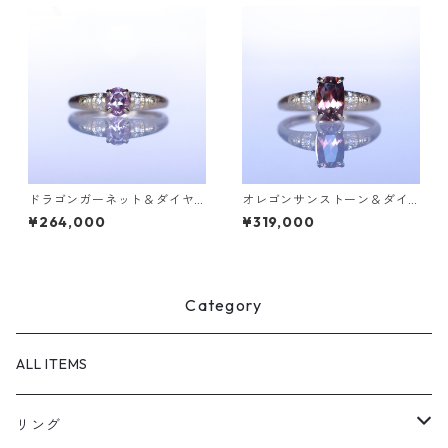
ドラゴンガーネット＆ダイヤK
オレゴンサンストーン＆ダイ
18リング FATA(ファタ）[F01
ヤK18リング FATA(ファタ）[F
¥264,000
¥319,000
5]
023]
Category
ALL ITEMS
リング