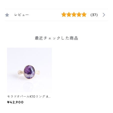
レビュー
(37)
最近チェックした商品
モラドオパールK10リング AR
AB(ｱﾗﾌﾞ)
¥42,900