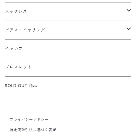
天然石1点ものリング【Gold】（在庫ありのみ絞込）
ネックレス
天然石1点ものリング【Silver】（在庫ありのみ絞込）
天然石1点ものネックレス（在庫ありのみ絞込）
ピアス・イヤリング
定番リング
定番ネックレス
天然石1点ものピアス（在庫ありのみ絞込）
イヤカフ
定番ピアス/イヤリング
ブレスレット
SOLD OUT 商品
プライバシーポリシー
特定商取引法に基づく表記