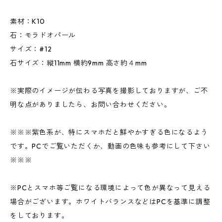
素材：K10
石：モラドオパール
サイズ：#12
石サイズ：縦11mm 横約9mm 高さ約４mm
※実際のイメージが伝わる写真を撮影しておりますが、ご不
明な点がありましたら、お問い合わせください。
※※※紫色系が、特にスマホだと鮮やかすぎる色になるよう
です。PCでご覧いただくか、動画の色味も参考にして下さい
※※※
※PCとスマホ等ご覧になる環境によって色が異なって見える
場合がございます。ホワイトバランスなどはPCを基準に調整
をしております。