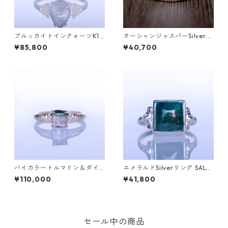
ブルッカイトインクォーツK10
オーシャンジャスパーSilverリ
リング MALWA (マルワ)[M24
ング EPA(エパ）[E001]
¥85,800
¥40,700
4]
バイカラートルマリン＆ダイ
エメラルドSilverリング SALG
ヤK10リング FATA(ファタ）[F
A(サルガ）[S005]
¥110,000
¥41,800
016]
セール中の商品