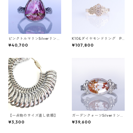
ピンクトルマリンSilverリング
K10&ダイヤモンドリング PL
ARAB(アラブ）[A001]
ANTA（プランタ）
¥40,700
¥107,800
【一点物のサイズ直し依頼】
ガーデンクォーツSilverリング
LINDEN(リンデン）[L009]
¥3,300
¥39,600