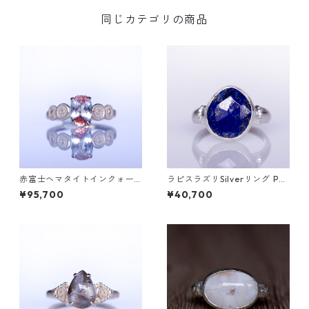
同じカテゴリの商品
赤富士ヘマタイトインクォー
ラピスラズリSilverリング PA
ツK10リング DAHMA(ダーマ)
O(パオ）[P002]
¥95,700
¥40,700
[D052]