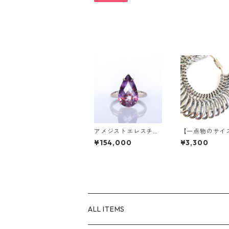
アメジストエレスチャ
【一点物のサイ
ル＆ダイヤK10リング
依頼】
¥154,000
¥3,300
FATA(ファタ）[F017]
ALL ITEMS