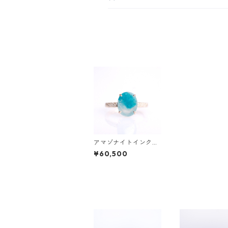
アマゾナイトインクォ
ーツ K10リング GRAD
¥60,500
INA(ｸﾞﾗﾃﾞｨﾅ)