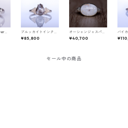
verリ
ブルッカイトインクォ
オーシャンジャスパー
バイ
[P00
ーツK10リング MALW
Silverリング EPA(エ
＆ダイ
¥85,800
¥40,700
¥110
A (マルワ)[M244]
パ）[E001]
TA(フ
セール中の商品