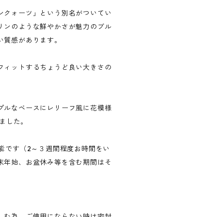
ンクォーツ」という別名がついてい
リンのような鮮やかさが魅力のブル
い質感があります。
フィットするちょうど良い大きさの
プルなベースにレリーフ風に花模様
てました。
可能です（2～３週間程度お時間をい
末年始、お盆休み等を含む期間はそ
しむ為、ご使用にならない時は密封