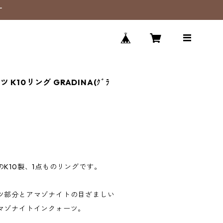
す
10リング GRADINA(ｸﾞﾗ
K10製、1点ものリングです。
ツ部分とアマゾナイトの目ざましい
マゾナイトインクォーツ。