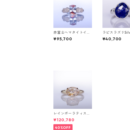
赤富士ヘマタイトイン
ラピスラズリSil
クォーツK10リング D
ング PAO(パオ）
¥95,700
¥40,700
AHMA(ダーマ)[D052]
2]
レインボーラティスサ
ンストーン＆ダイヤK1
¥120,780
0リング FATA(ファ
タ）[F019]
40%OFF