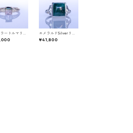
カラートルマリン
エメラルドSilverリン
ヤK10リング FA
グ SALGA(サルガ）[S
,000
¥41,800
ァタ）[F016]
005]