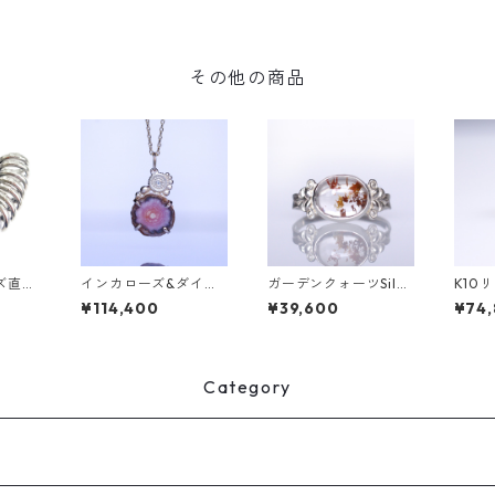
その他の商品
ズ直し
インカローズ&ダイヤ
ガーデンクォーツSilve
K10
K10ネックレス ONK
rリング LINDEN(リン
ン）
¥114,400
¥39,600
¥74
(オンク) [O003]
デン）[L008]
Category