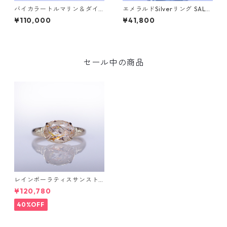
バイカラートルマリン＆ダイ
エメラルドSilverリング SALG
ヤK10リング FATA(ファタ）[F
A(サルガ）[S005]
¥110,000
¥41,800
016]
セール中の商品
レインボーラティスサンスト
ーン＆ダイヤK10リング FATA
¥120,780
(ファタ）[F019]
40%OFF