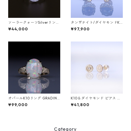
ソーラークォーツSilverリング
タンザナイト/ダイヤモンドK1
HIME(ヒメ） [H003]
0ピアス TEPI（ﾃﾋﾟ）【T00
¥44,000
¥97,900
4】
オパールK10リング GRADINA
K10＆ダイヤモンド ピアス DA
W(グラディナ）[GW001]
HMA(ダーマ)
¥99,000
¥41,800
Category