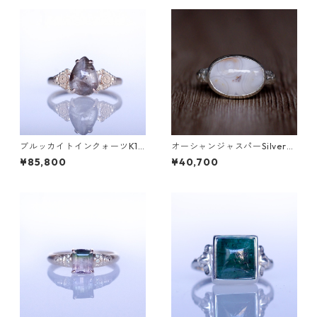
ブルッカイトインクォーツK10
オーシャンジャスパーSilverリ
リング MALWA (マルワ)[M24
ング EPA(エパ）[E001]
¥85,800
¥40,700
4]