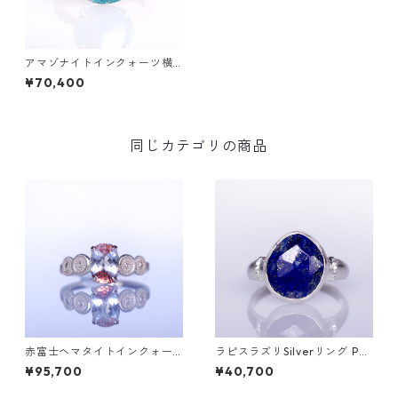
アマゾナイトインクォーツ横
オーバル K10リング GRADIN
¥70,400
A(グラディナ)
同じカテゴリの商品
赤富士ヘマタイトインクォー
ラピスラズリSilverリング PA
ツK10リング DAHMA(ダーマ)
O(パオ）[P002]
¥95,700
¥40,700
[D052]