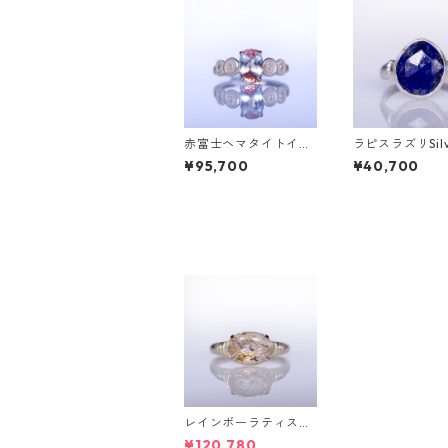
赤富士ヘマタイトイン
ラピスラズリSil
クォーツK10リング D
ング PAO(パオ）
¥95,700
¥40,700
AHMA(ダーマ)[D052]
2]
レインボーラティスサ
ンストーン＆ダイヤK1
¥120,780