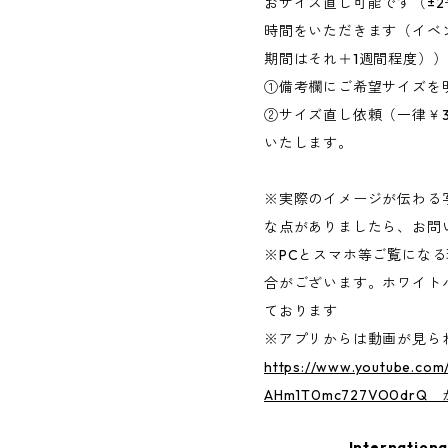
おサイズ直し可能です（±
時間をいただきます（イベ
期間はそれ＋1週間程度））
①備考欄にご希望サイズを
②サイズ直し依頼（一律￥3
いたします。
※実際のイメージが伝わる
な点がありましたら、お問
※PCとスマホ等ご覧にな
合がございます。ホワイト
ております
※アプリからは動画が見
https://www.youtube.com
AHm1T0mc727VO0dr
Internationa