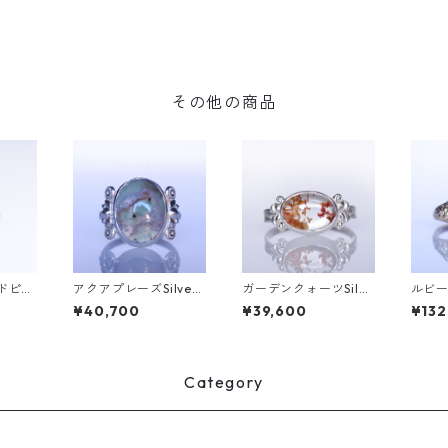
その他の商品
ンドピン
アクアプレーズSilver
ガーデンクォーツSilve
ルビー
H(ブ
リング SALGA(サル
rリング LINDEN(リン
ング F
¥40,700
¥39,600
¥132
ガ）[S001]
デン）[L009]
007]
Category