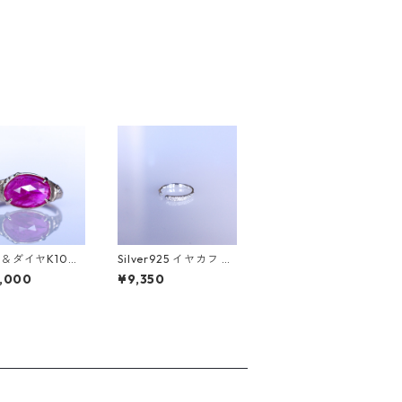
＆ダイヤK10リ
Silver925 イヤカフ G
UYO(フヨウ) [F
RADINA（グラディ
,000
¥9,350
ナ）