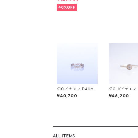
0リング FATA(ファ
タ）[F019]
40%OFF
K10 イヤカフ DAHMA
K10 ダイヤモ
(ダーマ)
キーリング/BRA
¥40,700
¥46,200
ラフ)
ALL ITEMS