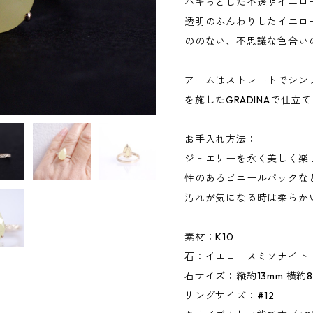
パキっとした不透明イエロ
透明のふんわりしたイエロ
ののない、不思議な色合い
アームはストレートでシン
を施したGRADINAで仕立
お手入れ方法：
ジュエリーを永く美しく楽
性のあるビニールパックな
汚れが気になる時は柔らか
素材：K10
石：イエロースミソナイト
石サイズ：縦約13mm 横約8.
リングサイズ：#12