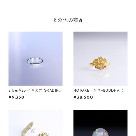
その他の商品
Silver925 イヤカフ GRADINA
HOTOKEリング-BUDDHA（仏
（グラディナ）
陀）-
¥9,350
¥38,500