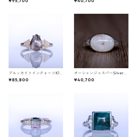
¥95,700
¥40,700
[D052]
ブルッカイトインクォーツK10
オーシャンジャスパーSilverリ
リング MALWA (マルワ)[M24
ング EPA(エパ）[E001]
¥85,800
¥40,700
4]