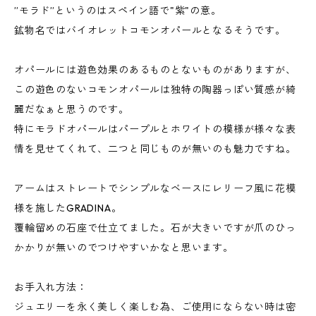
”モラド”というのはスペイン語で"紫"の意。
鉱物名ではバイオレットコモンオパールとなるそうです。
オパールには遊色効果のあるものとないものがありますが、
この遊色のないコモンオパールは独特の陶器っぽい質感が綺
麗だなぁと思うのです。
特にモラドオパールはパープルとホワイトの模様が様々な表
情を見せてくれて、二つと同じものが無いのも魅力ですね。
アームはストレートでシンプルなベースにレリーフ風に花模
様を施したGRADINA。
覆輪留めの石座で仕立てました。石が大きいですが爪のひっ
かかりが無いのでつけやすいかなと思います。
お手入れ方法：
ジュエリーを永く美しく楽しむ為、ご使用にならない時は密