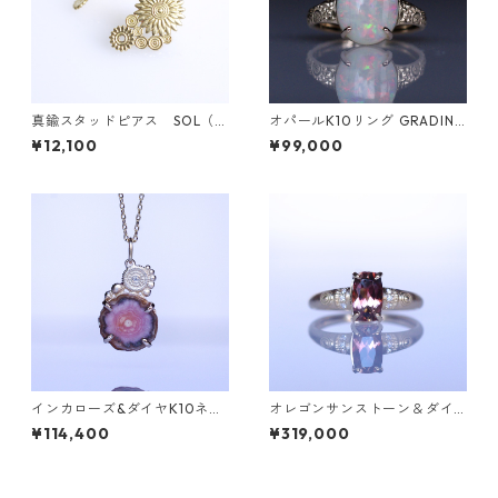
真鍮スタッドピアス SOL（ソ
オパールK10リング GRADINA
ル）
W(グラディナ）[GW001]
¥12,100
¥99,000
インカローズ&ダイヤK10ネッ
オレゴンサンストーン＆ダイ
クレス ONK(オンク) [O003]
ヤK18リング FATA(ファタ）[F
¥114,400
¥319,000
023]