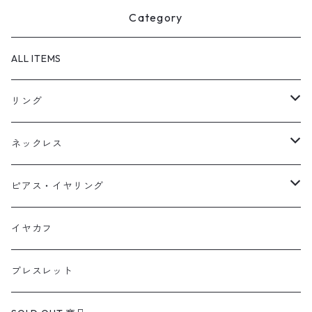
Category
ALL ITEMS
リング
天然石1点ものリング【Gold】（在庫ありのみ絞込）
ネックレス
天然石1点ものリング【Silver】（在庫ありのみ絞込）
天然石1点ものネックレス（在庫ありのみ絞込）
ピアス・イヤリング
定番リング
定番ネックレス
天然石1点ものピアス（在庫ありのみ絞込）
イヤカフ
定番ピアス/イヤリング
ブレスレット