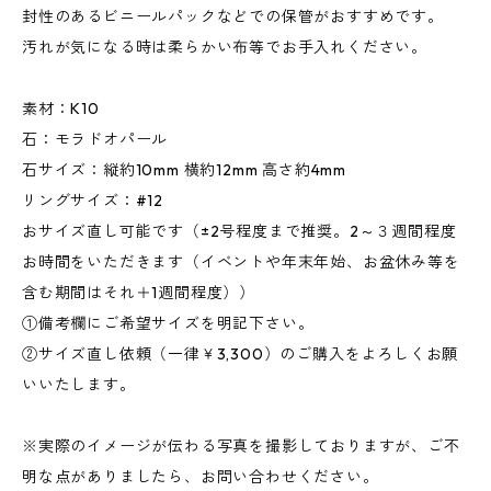
封性のあるビニールパックなどでの保管がおすすめです。
汚れが気になる時は柔らかい布等でお手入れください。
素材：K10
石：モラドオパール
石サイズ：縦約10mm 横約12mm 高さ約4mm
リングサイズ：#12
おサイズ直し可能です（±2号程度まで推奨。2～３週間程度
お時間をいただきます（イベントや年末年始、お盆休み等を
含む期間はそれ＋1週間程度））
①備考欄にご希望サイズを明記下さい。
②サイズ直し依頼（一律￥3,300）のご購入をよろしくお願
いいたします。
※実際のイメージが伝わる写真を撮影しておりますが、ご不
明な点がありましたら、お問い合わせください。