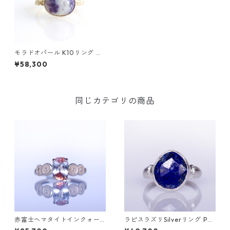
モラドオパール K10リング GR
ADINA (ｸﾞﾗﾃﾞｨﾅ)
¥58,300
同じカテゴリの商品
赤富士ヘマタイトインクォー
ラピスラズリSilverリング PA
ツK10リング DAHMA(ダーマ)
O(パオ）[P002]