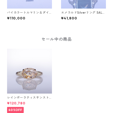
バイカラートルマリン＆ダイ
エメラルドSilverリング SALG
ヤK10リング FATA(ファタ）[F
A(サルガ）[S005]
¥110,000
¥41,800
016]
セール中の商品
レインボーラティスサンスト
ーン＆ダイヤK10リング FATA
¥120,780
(ファタ）[F019]
40%OFF