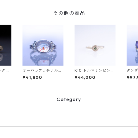
その他の商品
グ G
オーロラプラチナルチ
K10 トルマリンピンキ
タンザ
ラディ
ルクォーツSilverリン
ーリング/BRAH(ブラ
モンド
¥41,800
¥44,000
¥97,
グ LINDEN(リンデン）
フ)
PI（
[L001]
Category