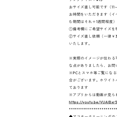
おサイズ直し可能です（11
お時間をいただきます（イ
む期間はそれ＋1週間程度
①備考欄にご希望サイズを
②サイズ直し依頼（一律￥3
いたします。
※実際のイメージが伝わる
な点がありましたら、お問
※PCとスマホ等ご覧にな
合がございます。ホワイト
ております
※アプリからは動画が見
https://youtu.be/VU
***********************
◆アフタークリーニングの