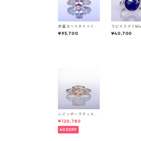
赤富士ヘマタイトイン
ラピスラズリSil
クォーツK10リング D
ング PAO(パオ）
¥95,700
¥40,700
AHMA(ダーマ)[D052]
2]
レインボーラティスサ
ンストーン＆ダイヤK1
¥120,780
0リング FATA(ファ
タ）[F019]
40%OFF