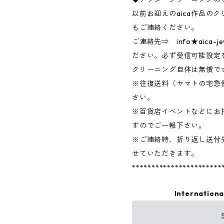
以前お迎えのaica作品の
もご連絡ください。
ご連絡先⇒ info★aica-j
ださい。必ず受信可能設定
クリーニング自体は無償で
※往復送料（ヤマトの宅急
さい。
※百貨店イベントなどにお
すのでご一報下さい。
※ご連絡時、折り返し送付
せていただきます。
***********************
Internationa