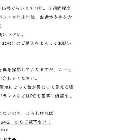
～15号ぐらいまで可能。３週間程度
ベントや年末年始、お盆休み等を含
））
明記下さい。
,300）のご購入をよろしくお願い
写真を撮影しておりますが、ご不明
い合わせください。
る環境によって色が異なって見える場
バランスなどはPCを基準に調整をし
られないので、よろしければ
AlBxr5p4Q からご覧下さい！
****
ご案内◆