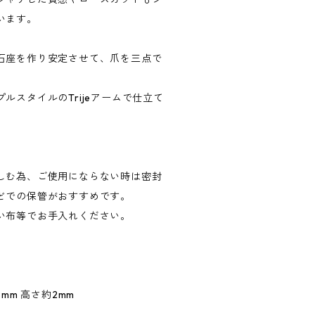
います。
石座を作り安定させて、爪を三点で
ルスタイルのTrijeアームで仕立て
しむ為、ご使用にならない時は密封
どでの保管がおすすめです。
い布等でお手入れください。
mm 高さ約2mm