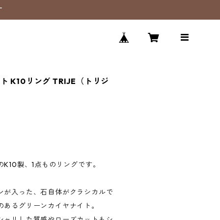
す
K10リング TRIJE（トリジ
K10製、1点ものリングです。
ンが入った、石自体がクラシカルで
のあるグリーンカイヤナイト。
シャリした質感やローズカットもシ