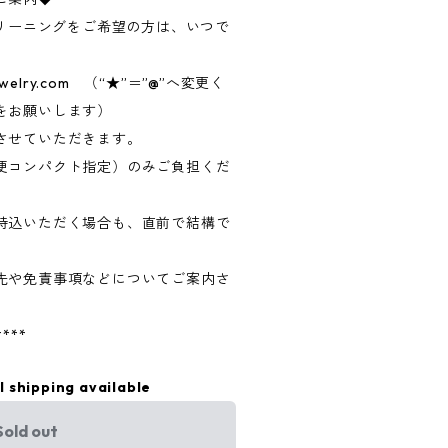
クリーニングをご希望の方は、いつで
ewelry.com （“★”＝”@”へ変更く
をお願いします）
させていただきます。
便コンパクト指定）のみご負担くだ
持込いただく場合も、直前で結構で
先や免責事項などについてご案内さ
****
l shipping available
Sold out