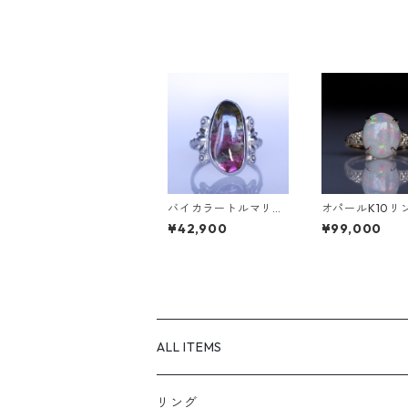
バイカラートルマリン
オパールK10リン
Silverリング SALGA
RADINAW(グ
¥42,900
¥99,000
(サルガ）[S002]
ナ）[GW001]
ALL ITEMS
リング