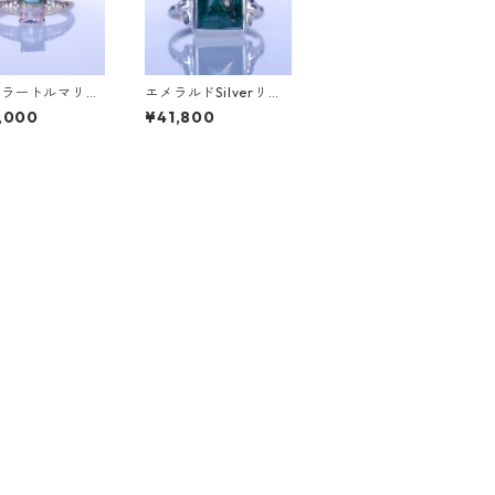
カラートルマリン
エメラルドSilverリン
ヤK10リング FA
グ SALGA(サルガ）[S
,000
¥41,800
ァタ）[F016]
005]