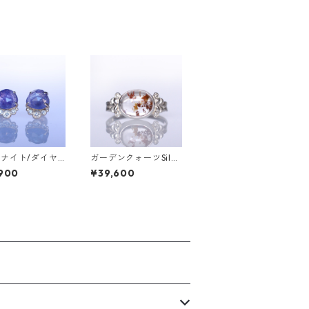
ナイト/ダイヤ
ガーデンクォーツSilve
K10ピアス TE
rリング LINDEN(リン
900
¥39,600
ﾃﾋﾟ）【T004】
デン）[L008]