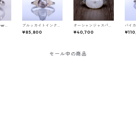
verリ
ブルッカイトインクォ
オーシャンジャスパー
バイ
[P00
ーツK10リング MALW
Silverリング EPA(エ
＆ダイ
¥85,800
¥40,700
¥110
A (マルワ)[M244]
パ）[E001]
TA(フ
セール中の商品