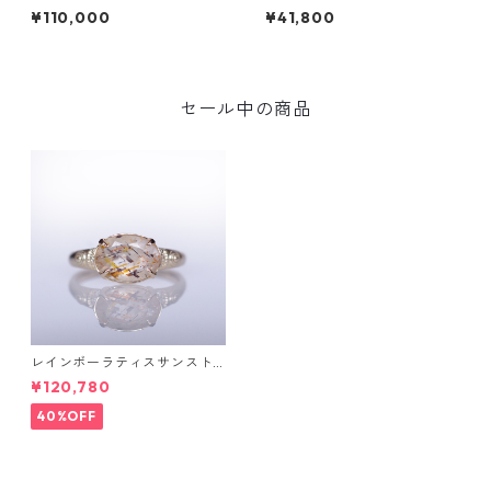
ヤK10リング FATA(ファタ）[F
A(サルガ）[S005]
¥110,000
¥41,800
016]
セール中の商品
レインボーラティスサンスト
ーン＆ダイヤK10リング FATA
¥120,780
(ファタ）[F019]
40%OFF