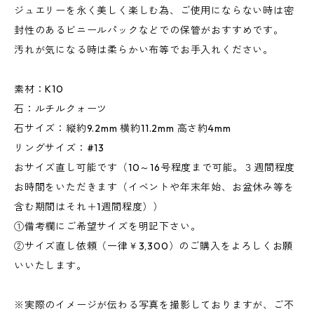
ジュエリーを永く美しく楽しむ為、ご使用にならない時は密
封性のあるビニールパックなどでの保管がおすすめです。
汚れが気になる時は柔らかい布等でお手入れください。
素材：K10
石：ルチルクォーツ
石サイズ：縦約9.2mm 横約11.2mm 高さ約4mm
リングサイズ：#13
おサイズ直し可能です（10～16号程度まで可能。３週間程度
お時間をいただきます（イベントや年末年始、お盆休み等を
含む期間はそれ＋1週間程度））
①備考欄にご希望サイズを明記下さい。
②サイズ直し依頼（一律￥3,300）のご購入をよろしくお願
いいたします。
※実際のイメージが伝わる写真を撮影しておりますが、ご不