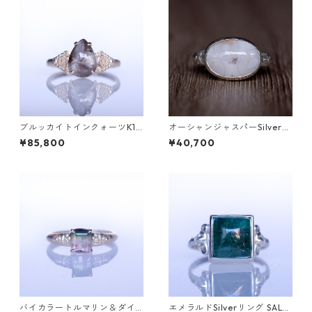
ブルッカイトインクォーツK10
オーシャンジャスパーSilverリ
リング MALWA (マルワ)[M24
ング EPA(エパ）[E001]
¥85,800
¥40,700
4]
バイカラートルマリン＆ダイ
エメラルドSilverリング SALG