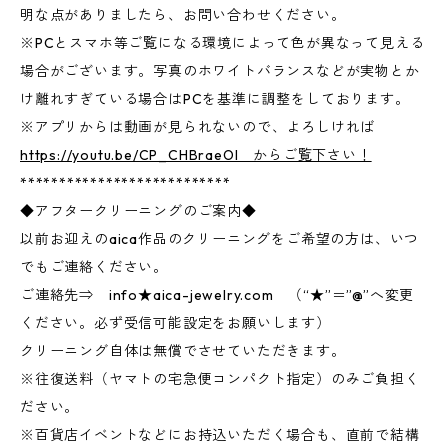
明な点がありましたら、お問い合わせください。
※PCとスマホ等ご覧になる環境によって色が異なって見える
場合がございます。写真のホワイトバランスなどが実物とか
け離れすぎている場合はPCを基準に調整をしております。
※アプリからは動画が見られないので、よろしければ
https://youtu.be/CP_CHBraeOI からご覧下さい！
***************************
◆アフタークリーニングのご案内◆
以前お迎えのaica作品のクリーニングをご希望の方は、いつ
でもご連絡ください。
ご連絡先⇒ info★aica-jewelry.com （“★”＝”@”へ変更
ください。必ず受信可能設定をお願いします）
クリーニング自体は無償でさせていただきます。
※往復送料（ヤマトの宅急便コンパクト指定）のみご負担く
ださい。
※百貨店イベントなどにお持込いただく場合も、直前で結構