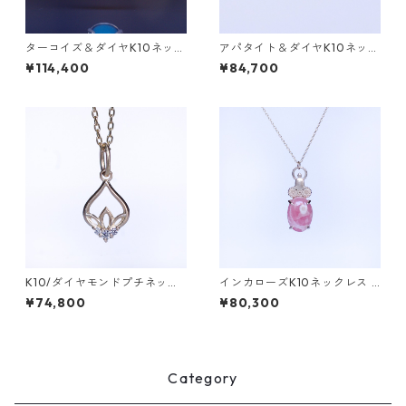
ターコイズ＆ダイヤK10ネック
アパタイト＆ダイヤK10ネック
レス DAHMA(ダーマ) [D028]
レス DAHMA(ダーマ) [D024]
¥114,400
¥84,700
K10/ダイヤモンドプチネック
インカローズK10ネックレス V
レス HASU(ハス)
AIROCANA(ヴァイロチャナ）
¥74,800
¥80,300
[V011]
Category