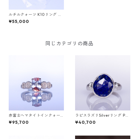
ルチルクォーツ K10リング M
ALWA (マルワ)
¥55,000
同じカテゴリの商品
赤富士ヘマタイトインクォー
ラピスラズリSilverリング PA
ツK10リング DAHMA(ダーマ)
O(パオ）[P002]
¥95,700
¥40,700
[D052]