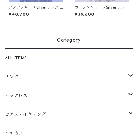
アクアプレーズSilverリング S
ガーデンクォーツSilverリング
ALGA(サルガ）[S001]
LINDEN(リンデン）[L008]
¥40,700
¥39,600
Category
ALL ITEMS
リング
天然石1点ものリング【Gold】（在庫ありのみ絞込）
ネックレス
天然石1点ものリング【Silver】（在庫ありのみ絞込）
天然石1点ものネックレス（在庫ありのみ絞込）
ピアス・イヤリング
定番リング
定番ネックレス
天然石1点ものピアス（在庫ありのみ絞込）
イヤカフ