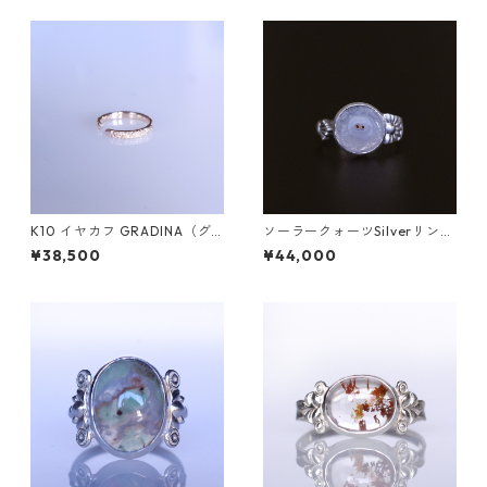
K10 イヤカフ GRADINA（グ
ソーラークォーツSilverリング
ラディナ）
HIME(ヒメ） [H003]
¥38,500
¥44,000