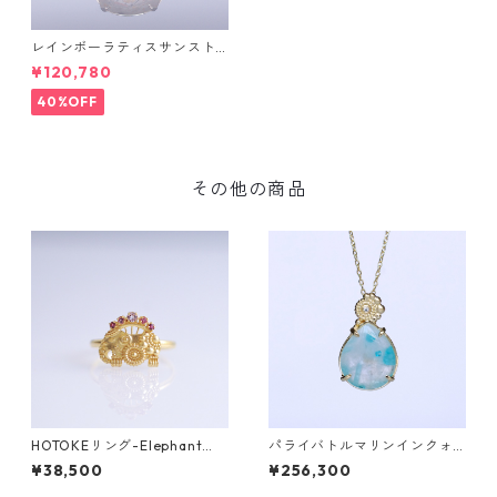
レインボーラティスサンスト
ーン＆ダイヤK10リング FATA
¥120,780
(ファタ）[F019]
40%OFF
その他の商品
HOTOKEリング-Elephant
パライバトルマリンインクォ
（象）-
ーツ＆ダイヤ K18ネックレス
¥38,500
¥256,300
【DAHMAF】 (ダマフ) [D018]