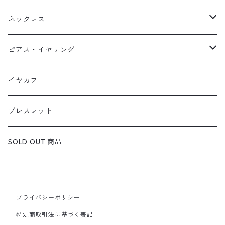
天然石1点ものリング【Gold】（在庫ありのみ絞込）
ネックレス
天然石1点ものリング【Silver】（在庫ありのみ絞込）
天然石1点ものネックレス（在庫ありのみ絞込）
ピアス・イヤリング
定番リング
定番ネックレス
天然石1点ものピアス（在庫ありのみ絞込）
イヤカフ
定番ピアス/イヤリング
ブレスレット
SOLD OUT 商品
プライバシーポリシー
特定商取引法に基づく表記