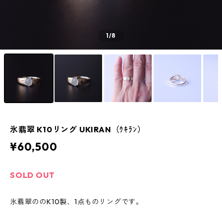
1
/8
氷翡翠 K10リング UKIRAN（ｳｷﾗﾝ）
¥60,500
SOLD OUT
氷翡翠ののK10製、1点ものリングです。