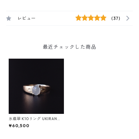
レビュー
(37)
最近チェックした商品
氷翡翠 K10リング UKIRAN（ｳ
ｷﾗﾝ）
¥60,500