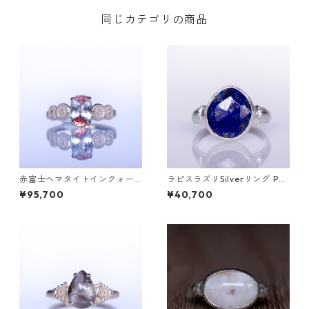
同じカテゴリの商品
赤富士ヘマタイトインクォー
ラピスラズリSilverリング PA
ツK10リング DAHMA(ダーマ)
O(パオ）[P002]
¥95,700
¥40,700
[D052]