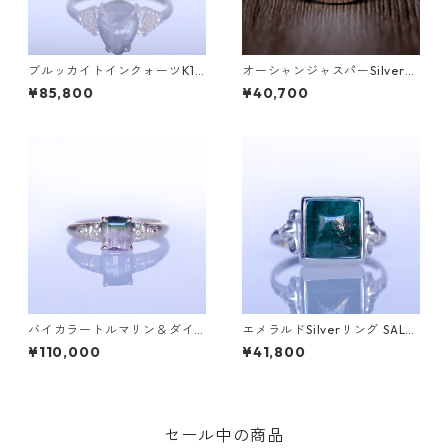
ブルッカイトインクォーツK10
オーシャンジャスパーSilverリ
リング MALWA (マルワ)[M24
ング EPA(エパ）[E001]
¥85,800
¥40,700
4]
バイカラートルマリン＆ダイ
エメラルドSilverリング SALG
ヤK10リング FATA(ファタ）[F
A(サルガ）[S005]
¥110,000
¥41,800
016]
セール中の商品