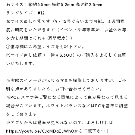
石サイズ：縦約6.5mm 横約5.2mm 高さ約2.5mm
リングサイズ：#12
おサイズ直し可能です（9～15号ぐらいまで可能。３週間程
度お時間をいただきます（イベントや年末年始、お盆休み等
を含む期間はそれ＋1週間程度））
①備考欄にご希望サイズを明記下さい。
②サイズ直し依頼（一律￥3,300）のご購入をよろしくお願
いいたします。
※実際のイメージが伝わる写真を撮影しておりますが、ご不
明な点がありましたら、お問い合わせください。
※PCとスマホ等ご覧になる環境によって色が異なって見える
場合がございます。ホワイトバランスなどはPCを基準に調整
をしております
※アプリからは動画が見られないので、よろしければ
https://youtu.be/CJcMDaEJWh0からご覧下さい！