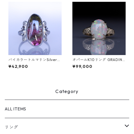
バイカラートルマリンSilverリ
オパールK10リング GRADINA
ング SALGA(サルガ）[S002]
W(グラディナ）[GW001]
¥42,900
¥99,000
Category
ALL ITEMS
リング