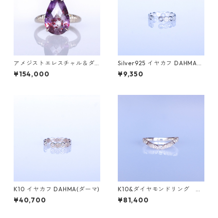
アメジストエレスチャル＆ダ
Silver925 イヤカフ DAHMA
イヤK10リング FATA(ファタ）
(ダーマ)
¥154,000
¥9,350
[F017]
K10 イヤカフ DAHMA(ダーマ)
K10&ダイヤモンドリング G
RADINA（グラディナ）
¥40,700
¥81,400