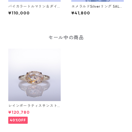
バイカラートルマリン＆ダイ
エメラルドSilverリング SALG
ヤK10リング FATA(ファタ）[F
A(サルガ）[S005]
¥110,000
¥41,800
016]
セール中の商品
レインボーラティスサンスト
ーン＆ダイヤK10リング FATA
¥120,780
(ファタ）[F019]
40%OFF