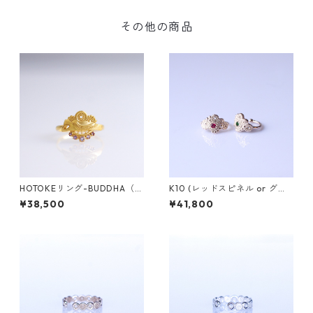
その他の商品
HOTOKEリング-BUDDHA（仏
K10 (レッドスピネル or グリ
陀）-
ーンガーネット）イヤカフ PL
¥38,500
¥41,800
ANTA（プランタ）