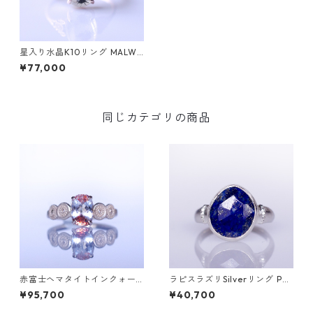
星入り水晶K10リング MALWA
(マルワ)
¥77,000
同じカテゴリの商品
赤富士ヘマタイトインクォー
ラピスラズリSilverリング PA
ツK10リング DAHMA(ダーマ)
O(パオ）[P002]
¥95,700
¥40,700
[D052]