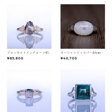
ブルッカイトインクォーツK10
オーシャンジャスパーSilverリ
リング MALWA (マルワ)[M24
ング EPA(エパ）[E001]
¥85,800
¥40,700
4]