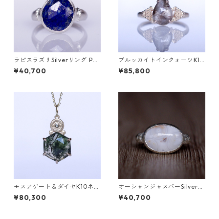
ラピスラズリSilverリング PA
ブルッカイトインクォーツK10
O(パオ）[P002]
リング MALWA (マルワ)[M24
¥40,700
¥85,800
4]
モスアゲート＆ダイヤK10ネッ
オーシャンジャスパーSilverリ
クレス DAHMA(ダーマ) [D01
ング EPA(エパ）[E001]
¥80,300
¥40,700
7]