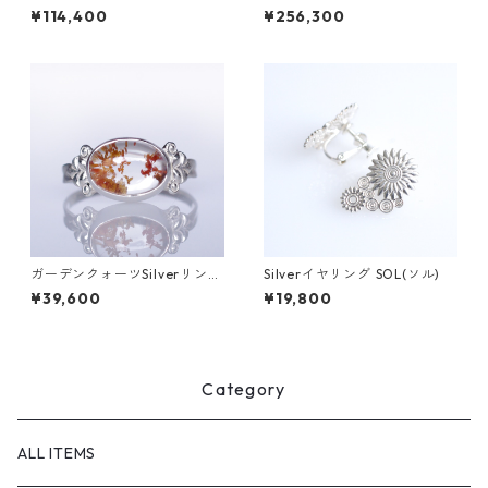
クレス ONK(オンク) [O003]
ーツ＆ダイヤ K18ネックレス
¥114,400
¥256,300
【DAHMAF】 (ダマフ) [D018]
ガーデンクォーツSilverリング
Silverイヤリング SOL(ソル)
LINDEN(リンデン）[L009]
¥39,600
¥19,800
Category
ALL ITEMS