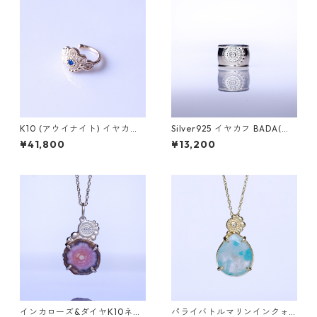
K10 (アウイナイト) イヤカフ
Silver925 イヤカフ BADA(バ
PLANTA（プランタ）
ダ)
¥41,800
¥13,200
インカローズ&ダイヤK10ネッ
パライバトルマリンインクォ