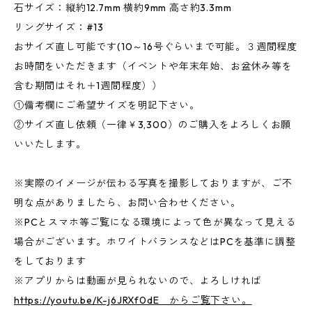
石サイズ：縦約12.7mm 横約9mm 高さ約3.3mm
リングサイズ：#13
おサイズ直し可能です(10～16号ぐらいまで可能。３週間程度
お時間をいただきます（イベントや年末年始、お盆休み等を
含む期間はそれ＋1週間程度））
①備考欄にご希望サイズを明記下さい。
②サイズ直し依頼（一律￥3,300）のご購入をよろしくお願
いいたします。
※実際のイメージが伝わる写真を撮影しておりますが、ご不
明な点がありましたら、お問い合わせください。
※PCとスマホ等ご覧になる環境によって色が異なって見える
場合がございます。ホワイトバランスなどはPCを基準に調整
をしております
※アプリからは動画が見られないので、よろしければ
https://youtu.be/K-j6JRXf0dE からご覧下さい。