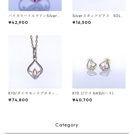
バイカラートルマリンSilverリ
Silverスタッドピアス SOL
ング SALGA(サルガ）[S002]
（ソル）
¥42,900
¥16,500
K10/ダイヤモンドプチネック
K10 ピアス HASU(ハス)
レス HASU(ハス)
¥74,800
¥40,700
Category