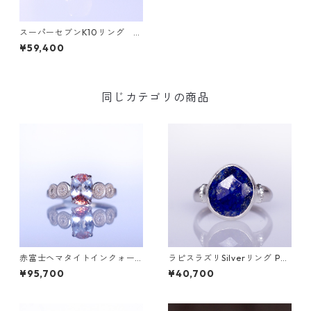
スーパーセブンK10リング C
HRYSO(クライソ）
¥59,400
同じカテゴリの商品
赤富士ヘマタイトインクォー
ラピスラズリSilverリング PA
ツK10リング DAHMA(ダーマ)
O(パオ）[P002]
¥95,700
¥40,700
[D052]