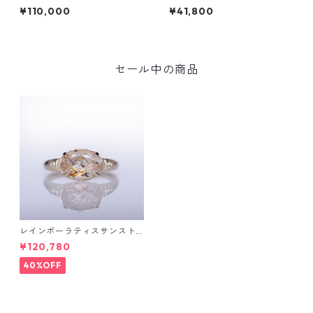
ヤK10リング FATA(ファタ）[F
A(サルガ）[S005]
¥110,000
¥41,800
016]
セール中の商品
レインボーラティスサンスト
ーン＆ダイヤK10リング FATA
¥120,780
(ファタ）[F019]
40%OFF