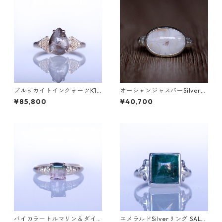
ブルッカイトインクォーツK10
オーシャンジャスパーSilverリ
リング MALWA (マルワ)[M24
ング EPA(エパ）[E001]
¥85,800
¥40,700
4]
バイカラートルマリン＆ダイ
エメラルドSilverリング SALG