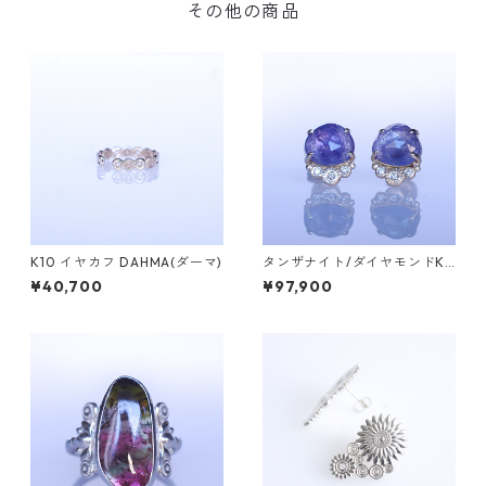
その他の商品
K10 イヤカフ DAHMA(ダーマ)
タンザナイト/ダイヤモンドK1
0ピアス TEPI（ﾃﾋﾟ）【T00
¥40,700
¥97,900
4】