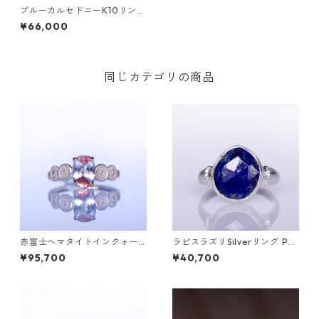
ブルーカルセドニーK10リング
GRADINA(グラディナ)
¥66,000
同じカテゴリの商品
赤富士ヘマタイトインクォー
ラピスラズリSilverリング PA
ツK10リング DAHMA(ダーマ)
O(パオ）[P002]
¥95,700
¥40,700
[D052]