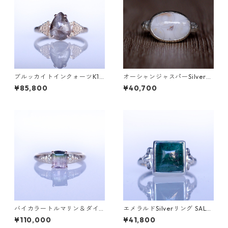
ブルッカイトインクォーツK10
オーシャンジャスパーSilverリ
リング MALWA (マルワ)[M24
ング EPA(エパ）[E001]
¥85,800
¥40,700
4]
バイカラートルマリン＆ダイ
エメラルドSilverリング SALG
ヤK10リング FATA(ファタ）[F
A(サルガ）[S005]
¥110,000
¥41,800
016]