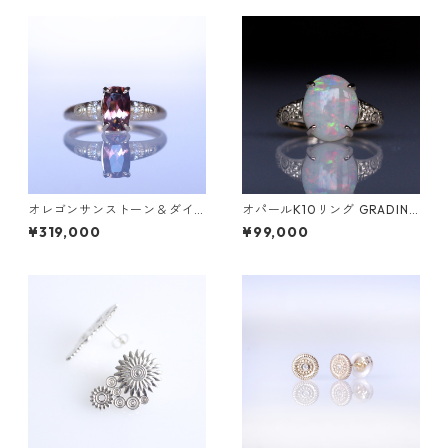
オレゴンサンストーン＆ダイ
オパールK10リング GRADINA
ヤK18リング FATA(ファタ）[F
W(グラディナ）[GW001]
¥319,000
¥99,000
023]