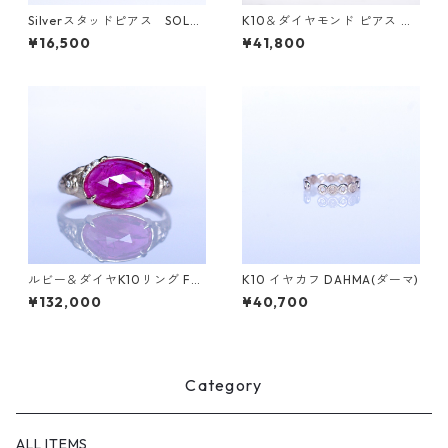
Silverスタッドピアス SOL
K10＆ダイヤモンド ピアス DA
（ソル）
HMA(ダーマ)
¥16,500
¥41,800
ルビー＆ダイヤK10リング FU
K10 イヤカフ DAHMA(ダーマ)
YO(フヨウ) [F007]
¥132,000
¥40,700
Category
ALL ITEMS