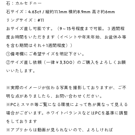
石：カルセドニー
石サイズ：4.63ct / 縦約11.1mm 横約8.9mm 高さ約6mm
リングサイズ：#11
おサイズ直し可能です。（9～15号程度まで可能。３週間程
度お時間をいただきます（イベントや年末年始、お盆休み等
を含む期間はそれ＋1週間程度））
①備考欄にご希望サイズを明記下さい。
②サイズ直し依頼（一律￥3,300）のご購入をよろしくお願
いいたします。
※実際のイメージが伝わる写真を撮影しておりますが、ご不
明な点がありましたら、お問い合わせください。
※PCとスマホ等ご覧になる環境によって色が異なって見える
場合がございます。ホワイトバランスなどはPCを基準に調整
をしております
※アプリからは動画が見られないので、よろしければ