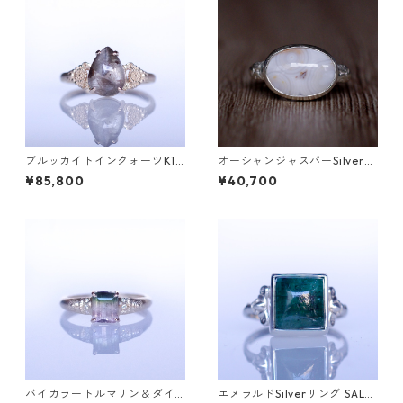
ブルッカイトインクォーツK10
オーシャンジャスパーSilverリ
リング MALWA (マルワ)[M24
ング EPA(エパ）[E001]
¥85,800
¥40,700
4]
バイカラートルマリン＆ダイ
エメラルドSilverリング SALG