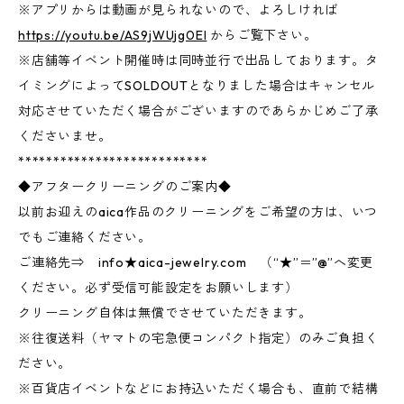
※アプリからは動画が見られないので、よろしければ
https://youtu.be/AS9jWUjg0EI
からご覧下さい。
※店舗等イベント開催時は同時並行で出品しております。タ
イミングによってSOLDOUTとなりました場合はキャンセル
対応させていただく場合がございますのであらかじめご了承
くださいませ。
***************************
◆アフタークリーニングのご案内◆
以前お迎えのaica作品のクリーニングをご希望の方は、いつ
でもご連絡ください。
ご連絡先⇒ info★aica-jewelry.com （“★”＝”@”へ変更
ください。必ず受信可能設定をお願いします）
クリーニング自体は無償でさせていただきます。
※往復送料（ヤマトの宅急便コンパクト指定）のみご負担く
ださい。
※百貨店イベントなどにお持込いただく場合も、直前で結構