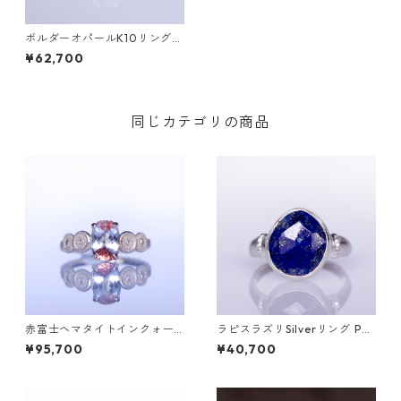
ボルダーオパールK10リング
（茶系） DAHMA(ダーマ)
¥62,700
同じカテゴリの商品
赤富士ヘマタイトインクォー
ラピスラズリSilverリング PA
ツK10リング DAHMA(ダーマ)
O(パオ）[P002]
¥95,700
¥40,700
[D052]