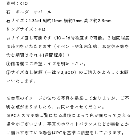
素材：K10
石：ボルダーオパール
石サイズ：1.34ct 縦約11mm 横約7mm 高さ約2.3mm
リングサイズ：#13
おサイズ直し可能です（10～16号程度まで可能。３週間程度
お時間をいただきます（イベントや年末年始、お盆休み等を
含む期間はそれ＋1週間程度））
①備考欄にご希望サイズを明記下さい。
②サイズ直し依頼（一律￥3,300）のご購入をよろしくお願
いいたします。
※実際のイメージが伝わる写真を撮影しておりますが、ご不
明な点がありましたら、お問い合わせください。
※PCとスマホ等ご覧になる環境によって色が異なって見える
場合がございます。写真のホワイトバランスなどが実物とか
け離れすぎている場合はPCを基準に調整をしております。