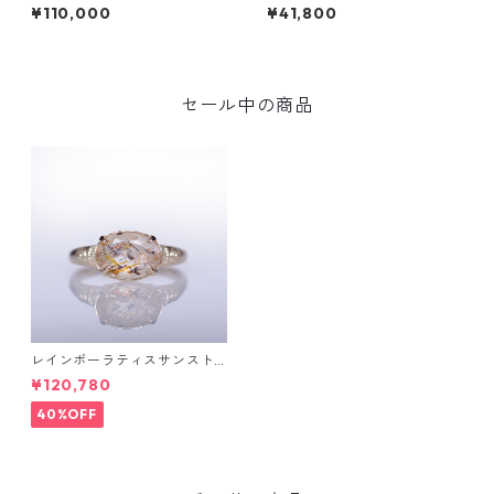
ヤK10リング FATA(ファタ）[F
A(サルガ）[S005]
¥110,000
¥41,800
016]
セール中の商品
レインボーラティスサンスト
ーン＆ダイヤK10リング FATA
¥120,780
(ファタ）[F019]
40%OFF