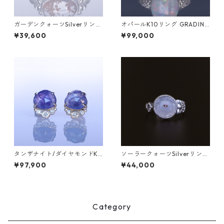
ガーデンクォーツSilverリング
オパールK10リング GRADINA
LINDEN(リンデン）[L009]
W(グラディナ）[GW001]
¥39,600
¥99,000
タンザナイト/ダイヤモンドK1
ソーラークォーツSilverリング
0ピアス TEPI（ﾃﾋﾟ）【T00
HIME(ヒメ） [H003]
¥97,900
¥44,000
4】
Category