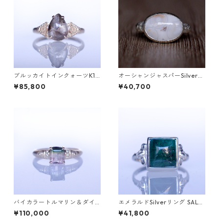
ブルッカイトインクォーツK10
オーシャンジャスパーSilverリ
リング MALWA (マルワ)[M24
ング EPA(エパ）[E001]
¥85,800
¥40,700
4]
バイカラートルマリン＆ダイ
エメラルドSilverリング SALG
ヤK10リング FATA(ファタ）[F
A(サルガ）[S005]
¥110,000
¥41,800
016]