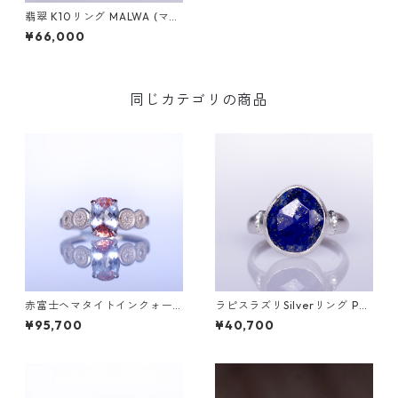
翡翠 K10リング MALWA (マル
ワ)
¥66,000
同じカテゴリの商品
赤富士ヘマタイトインクォー
ラピスラズリSilverリング PA
ツK10リング DAHMA(ダーマ)
O(パオ）[P002]
¥95,700
¥40,700
[D052]