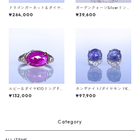
ドラゴンガーネット＆ダイヤK
ガーデンクォーツSilverリング
18リング FATA(ファタ）[F01
LINDEN(リンデン）[L009]
¥264,000
¥39,600
5]
ルビー＆ダイヤK10リング FU
タンザナイト/ダイヤモンドK1
YO(フヨウ) [F007]
0ピアス TEPI（ﾃﾋﾟ）【T00
¥132,000
¥97,900
4】
Category
ALL ITEMS