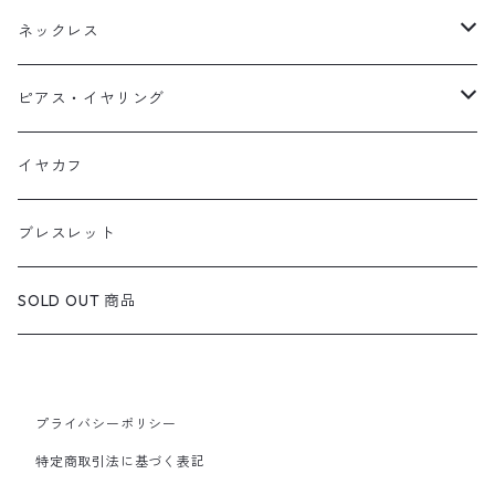
天然石1点ものリング【Gold】（在庫ありのみ絞込）
ネックレス
天然石1点ものリング【Silver】（在庫ありのみ絞込）
天然石1点ものネックレス（在庫ありのみ絞込）
ピアス・イヤリング
定番リング
定番ネックレス
天然石1点ものピアス（在庫ありのみ絞込）
イヤカフ
定番ピアス/イヤリング
ブレスレット
SOLD OUT 商品
プライバシーポリシー
特定商取引法に基づく表記