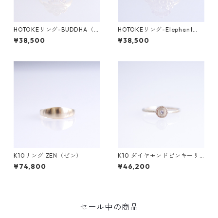
HOTOKEリング-BUDDHA（仏
HOTOKEリング-Elephant
陀）-
（象）-
¥38,500
¥38,500
K10リング ZEN（ゼン）
K10 ダイヤモンドピンキーリ
ング/BRAH(ブラフ)
¥74,800
¥46,200
セール中の商品