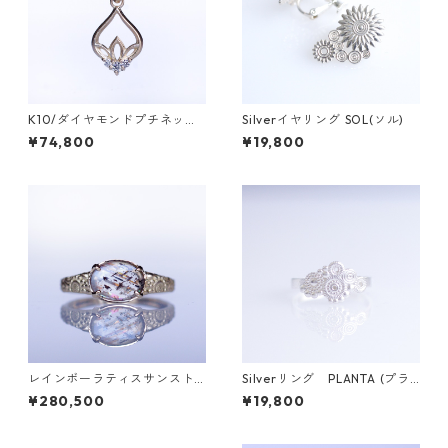
K10/ダイヤモンドプチネック
Silverイヤリング SOL(ソル)
レス HASU(ハス)
¥74,800
¥19,800
レインボーラティスサンスト
Silverリング PLANTA (プラ
ーンK18リング GRADINAW(グ
ンタ)
¥280,500
¥19,800
ラディナ）[GW002]