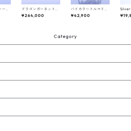
トーン
ドラゴンガーネット＆
バイカラートルマリン
Silv
グ FA
ダイヤK18リング FATA
Silverリング SALGA
(ソル)
¥264,000
¥42,900
¥19,
23]
(ファタ）[F015]
(サルガ）[S002]
Category
りのみ絞込）
ありのみ絞込）
絞込）
）