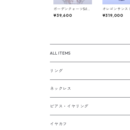
ガーデンクォーツSilve
オレゴンサンス
rリング LINDEN(リン
＆ダイヤK18リン
¥39,600
¥319,000
デン）[L009]
TA(ファタ）[F0
ALL ITEMS
リング
天然石1点ものリング【Gold】（在庫あ
ネックレス
天然石1点ものリング【Silver】（在庫
天然石1点ものネックレス（在庫ありのみ
ピアス・イヤリング
定番リング
定番ネックレス
天然石1点ものピアス（在庫ありのみ絞込
イヤカフ