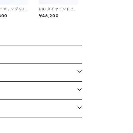
erイヤリング SOL
K10 ダイヤモンドピン
キーリング/BRAH(ブ
800
¥46,200
ラフ)