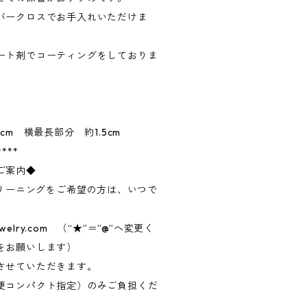
バークロスでお手入れいただけま
ート剤でコーティングをしておりま
cm 横最長部分 約1.5cm
****
ご案内◆
クリーニングをご希望の方は、いつで
ewelry.com （“★”＝”@”へ変更く
をお願いします）
させていただきます。
便コンパクト指定）のみご負担くだ