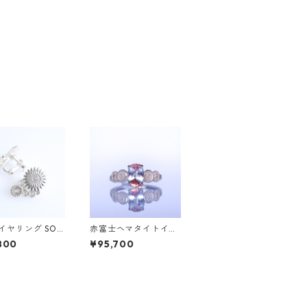
erイヤリング SOL
赤富士ヘマタイトイン
クォーツK10リング D
800
¥95,700
AHMA(ダーマ)[D052]