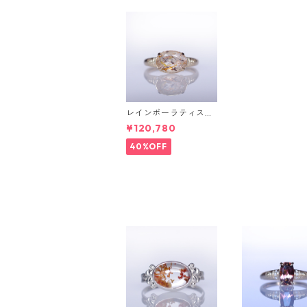
レインボーラティスサ
ンストーン＆ダイヤK1
¥120,780
0リング FATA(ファ
タ）[F019]
40%OFF