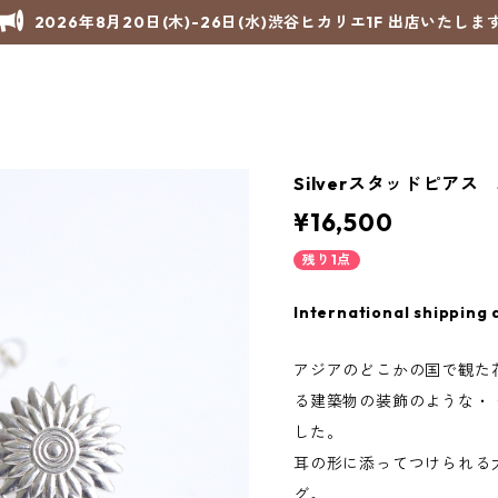
2026年8月20日(木)-26日(水)渋谷ヒカリエ1F 出店いたしま
Silverスタッドピアス
¥16,500
残り1点
International shipping 
アジアのどこかの国で観た
る建築物の装飾のような・
した。
耳の形に添ってつけられる
グ。