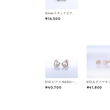
Silverスタッドピア
ス SOL（ソル）
¥16,500
K10 ピアス HASU(ハ
K10＆ダイヤモ
ス)
アス DAHMA(
¥40,700
¥41,800