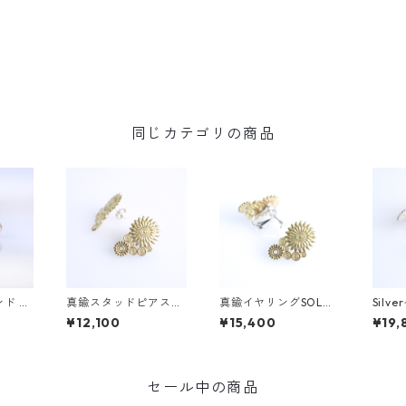
同じカテゴリの商品
ンド ピ
真鍮スタッドピアス
真鍮イヤリングSOL
Silv
ダーマ)
SOL（ソル）
（ソル）
(ソル)
¥12,100
¥15,400
¥19,
セール中の商品