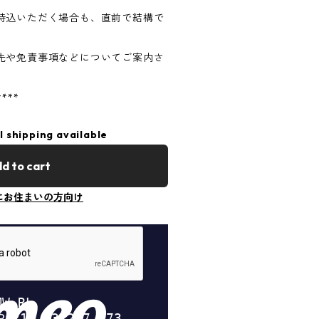
持込いただく場合も、直前で結構で
先や免責事項などについてご案内さ
****
l shipping available
d to cart
にお住まいの方向け