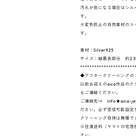
汚れが気になる場合はシル
す。
※変色防止の自然素材のコ
す。
素材：Silver925
サイズ：縦最長部分 約2.3
***********************
◆アフタークリーニングの
以前お迎えのaica作品の
もご連絡ください。
ご連絡先⇒ info★aica-j
ださい。必ず受信可能設定
クリーニング自体は無償で
※往復送料（ヤマトの宅急
さい。