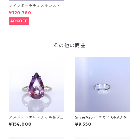
レインボーラティスサンスト
ーン＆ダイヤK10リング FATA
¥120,780
(ファタ）[F019]
40%OFF
その他の商品
アメジストエレスチャル＆ダ
Silver925 イヤカフ GRADINA
イヤK10リング FATA(ファタ）
（グラディナ）
¥154,000
¥9,350
[F017]