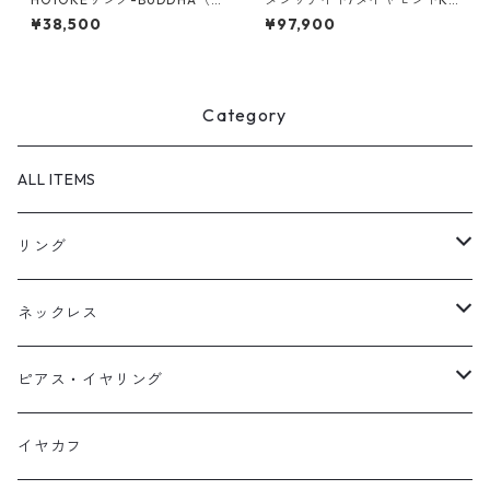
陀）-
0ピアス TEPI（ﾃﾋﾟ）【T00
¥38,500
¥97,900
4】
Category
ALL ITEMS
リング
天然石1点ものリング【Gold】（在庫ありのみ絞込）
ネックレス
天然石1点ものリング【Silver】（在庫ありのみ絞込）
天然石1点ものネックレス（在庫ありのみ絞込）
ピアス・イヤリング
定番リング
定番ネックレス
天然石1点ものピアス（在庫ありのみ絞込）
イヤカフ