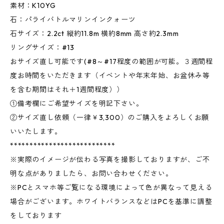
素材：K10YG
石：パライバトルマリンインクォーツ
石サイズ：2.2ct 縦約11.8m 横約8mm 高さ約2.3mm
リングサイズ：#13
おサイズ直し可能です(#8～#17程度の範囲が可能。３週間程
度お時間をいただきます（イベントや年末年始、お盆休み等
を含む期間はそれ＋1週間程度））
①備考欄にご希望サイズを明記下さい。
②サイズ直し依頼（一律￥3,300）のご購入をよろしくお願
いいたします。
***************************
※実際のイメージが伝わる写真を撮影しておりますが、ご不
明な点がありましたら、お問い合わせください。
※PCとスマホ等ご覧になる環境によって色が異なって見える
場合がございます。ホワイトバランスなどはPCを基準に調整
をしております