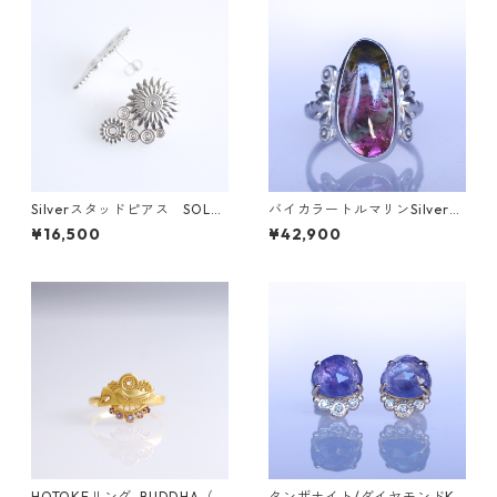
Silverスタッドピアス SOL
バイカラートルマリンSilverリ
（ソル）
ング SALGA(サルガ）[S002]
¥16,500
¥42,900
HOTOKEリング-BUDDHA（仏
タンザナイト/ダイヤモンドK1