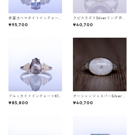
赤富士ヘマタイトインクォー
ラピスラズリSilverリング PA
ツK10リング DAHMA(ダーマ)
O(パオ）[P002]
¥95,700
¥40,700
[D052]
ブルッカイトインクォーツK10
オーシャンジャスパーSilverリ
リング MALWA (マルワ)[M24
ング EPA(エパ）[E001]
¥85,800
¥40,700
4]