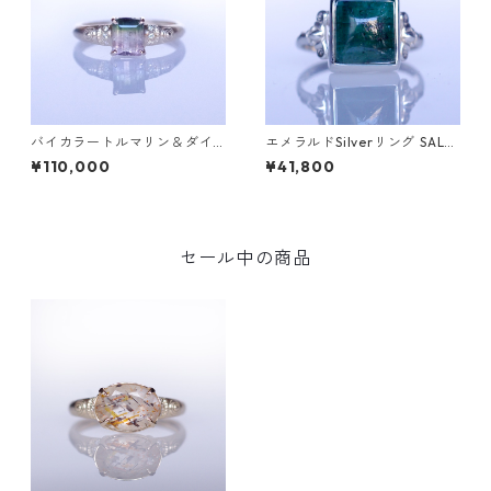
バイカラートルマリン＆ダイ
エメラルドSilverリング SALG
ヤK10リング FATA(ファタ）[F
A(サルガ）[S005]
¥110,000
¥41,800
016]
セール中の商品