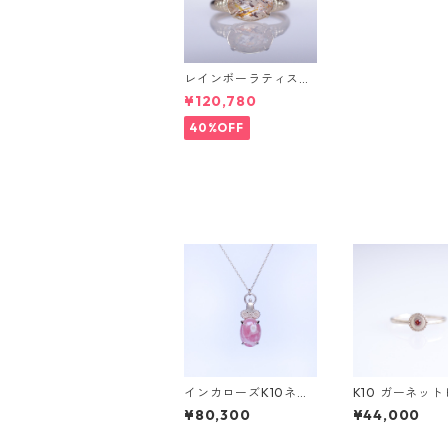
レインボーラティスサ
ンストーン＆ダイヤK1
¥120,780
0リング FATA(ファ
タ）[F019]
40%OFF
インカローズK10ネッ
K10 ガーネッ
クレス VAIROCANA
ーリング/BRAH
¥80,300
¥44,000
(ヴァイロチャナ） [V
フ)
011]