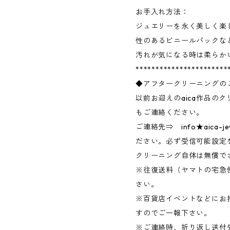
お手入れ方法：
ジュエリーを永く美しく楽
性のあるビニールパックな
汚れが気になる時は柔らか
***********************
◆アフタークリーニングの
以前お迎えのaica作品の
もご連絡ください。
ご連絡先⇒ info★aica-j
ださい。必ず受信可能設定
クリーニング自体は無償で
※往復送料（ヤマトの宅急
さい。
※百貨店イベントなどにお
すのでご一報下さい。
※ご連絡時、折り返し送付