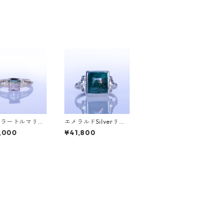
カラートルマリン
エメラルドSilverリン
ヤK10リング FA
グ SALGA(サルガ）[S
,000
¥41,800
ァタ）[F016]
005]