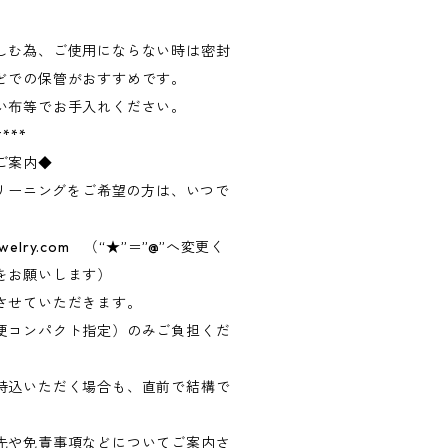
しむ為、ご使用にならない時は密封
どでの保管がおすすめです。
い布等でお手入れください。
****
ご案内◆
クリーニングをご希望の方は、いつで
ewelry.com （“★”＝”@”へ変更く
をお願いします）
させていただきます。
便コンパクト指定）のみご負担くだ
持込いただく場合も、直前で結構で
先や免責事項などについてご案内さ