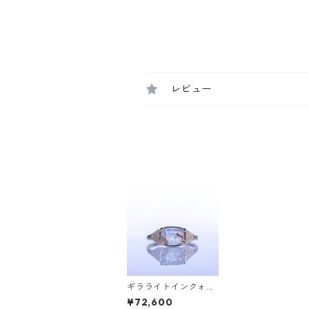
レビュー
ギラライトインクォー
ツK10リング MALWA
¥72,600
(マルワ) [M213]