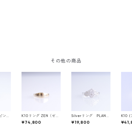
その他の商品
トピンキ
K10リング ZEN（ゼ
Silverリング PLANT
K10 
(ブラ
ン）
A (プランタ)
ヤカフ
¥74,800
¥19,800
¥41,
ンタ