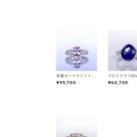
赤富士ヘマタイトイン
ラピスラズリSil
クォーツK10リング D
ング PAO(パオ）
¥95,700
¥40,700
AHMA(ダーマ)[D052]
2]