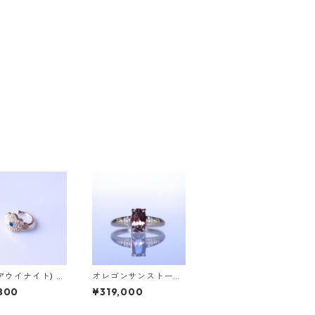
(アウイナイト) イ
オレゴンサンストーン
 PLANTA（プラ
＆ダイヤK18リング FA
800
¥319,000
）
TA(ファタ）[F023]