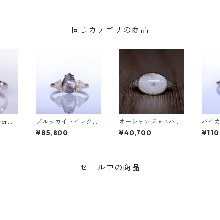
同じカテゴリの商品
verリ
ブルッカイトインクォ
オーシャンジャスパー
バイ
[P00
ーツK10リング MALW
Silverリング EPA(エ
＆ダイ
¥85,800
¥40,700
¥110
A (マルワ)[M244]
パ）[E001]
TA(フ
セール中の商品