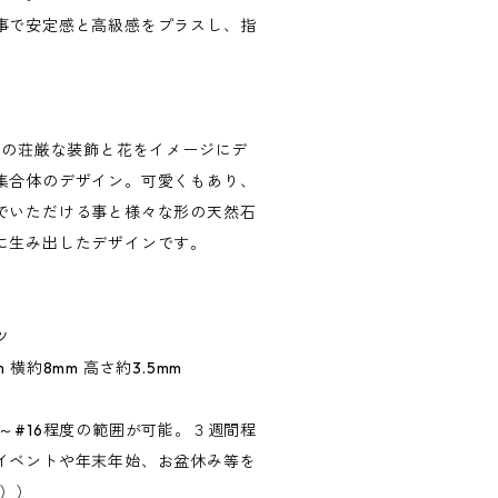
事で安定感と高級感をプラスし、指
ジの荘厳な装飾と花をイメージにデ
集合体のデザイン。可愛くもあり、
でいただける事と様々な形の天然石
に生み出したデザインです。
ツ
mm 横約8mm 高さ約3.5mm
～#16程度の範囲が可能。３週間程
イベントや年末年始、お盆休み等を
度））