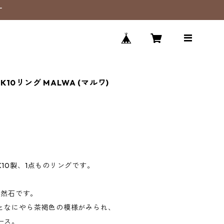
す
0リング MALWA (マルワ)
10製、1点ものリングです。
天然石です。
となにやら茶褐色の模様がみられ、
ース。