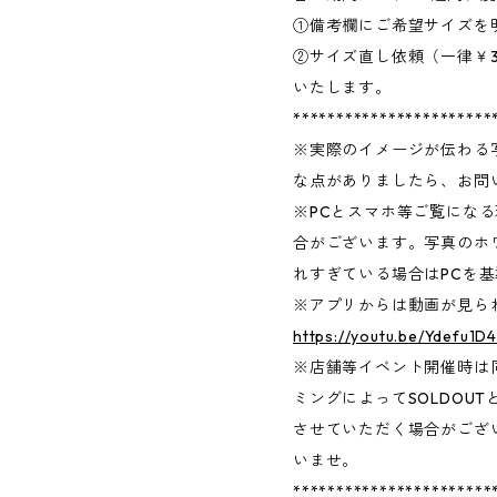
①備考欄にご希望サイズを
②サイズ直し依頼（一律￥3
いたします。
***********************
※実際のイメージが伝わる
な点がありましたら、お問
※PCとスマホ等ご覧にな
合がございます。写真のホ
れすぎている場合はPCを
※アプリからは動画が見
https://youtu.be/Yd
※店舗等イベント開催時は
ミングによってSOLDOU
させていただく場合がござ
いませ。
***********************