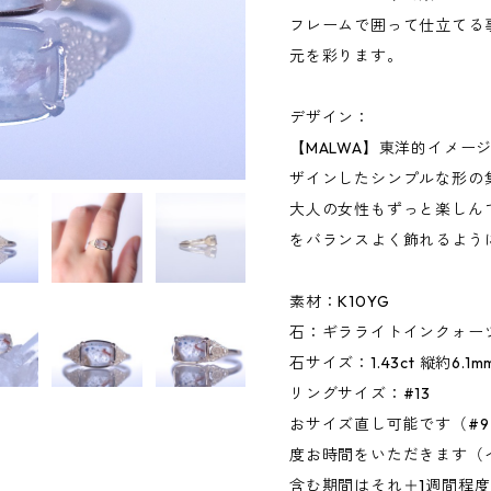
フレームで囲って仕立てる
元を彩ります。
デザイン：
【MALWA】東洋的イメー
ザインしたシンプルな形の
大人の女性もずっと楽しん
をバランスよく飾れるよう
素材：K10YG
石：ギラライトインクォー
石サイズ：1.43ct 縦約6.1
リングサイズ：#13
おサイズ直し可能です（#9
度お時間をいただきます（
含む期間はそれ＋1週間程