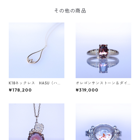
その他の商品
K18ネックレス HASU（ハ
オレゴンサンストーン＆ダイ
ス）
ヤK18リング FATA(ファタ）[F
¥178,200
¥319,000
023]