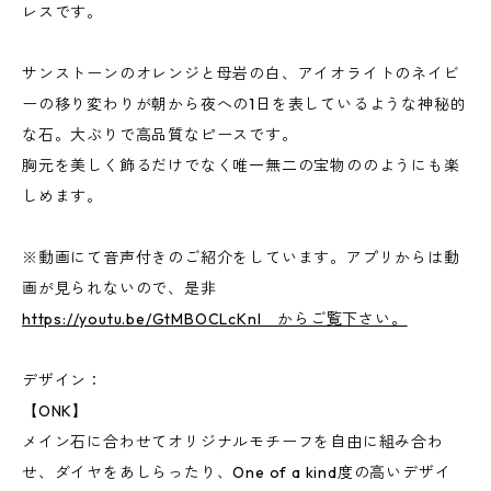
レスです。
サンストーンのオレンジと母岩の白、アイオライトのネイビ
ーの移り変わりが朝から夜への1日を表しているような神秘的
な石。大ぶりで高品質なピースです。
胸元を美しく飾るだけでなく唯一無二の宝物ののようにも楽
しめます。
※動画にて音声付きのご紹介をしています。アプリからは動
画が見られないので、是非
https://youtu.be/GtMBOCLcKnI からご覧下さい。
デザイン：
【ONK】
メイン石に合わせてオリジナルモチーフを自由に組み合わ
せ、ダイヤをあしらったり、One of a kind度の高いデザイ