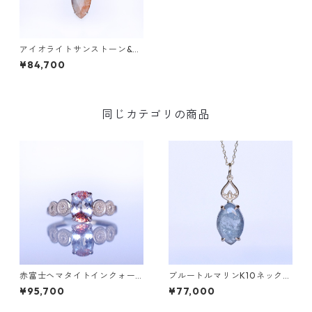
アイオライトサンストーン&ダ
イヤK10ネックレス ONK(オン
¥84,700
ク) [O002]
同じカテゴリの商品
赤富士ヘマタイトインクォー
ブルートルマリンK10ネックレ
ツK10リング DAHMA(ダーマ)
ス HASU(ハス) [H001]
¥95,700
¥77,000
[D052]