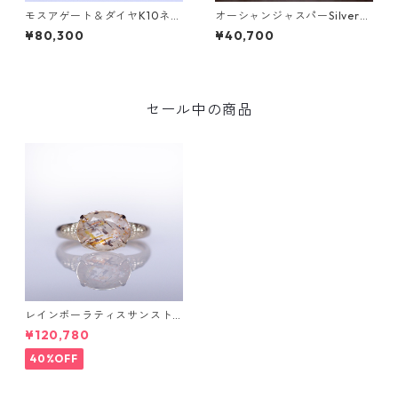
モスアゲート＆ダイヤK10ネッ
オーシャンジャスパーSilverリ
クレス DAHMA(ダーマ) [D01
ング EPA(エパ）[E001]
¥80,300
¥40,700
7]
セール中の商品
レインボーラティスサンスト
ーン＆ダイヤK10リング FATA
¥120,780
(ファタ）[F019]
40%OFF