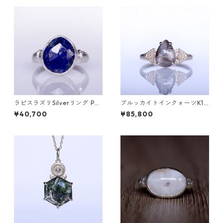
ラピスラズリSilverリング PA
ブルッカイトインクォーツK10
O(パオ）[P002]
リング MALWA (マルワ)[M24
¥40,700
¥85,800
4]