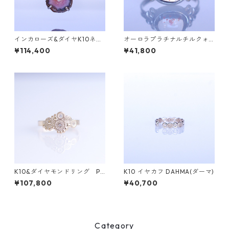
インカローズ&ダイヤK10ネッ
オーロラプラチナルチルクォ
クレス ONK(オンク) [O003]
ーツSilverリング LINDEN(リ
¥114,400
¥41,800
ンデン）[L001]
K10&ダイヤモンドリング PL
K10 イヤカフ DAHMA(ダーマ)
ANTA（プランタ）
¥107,800
¥40,700
Category