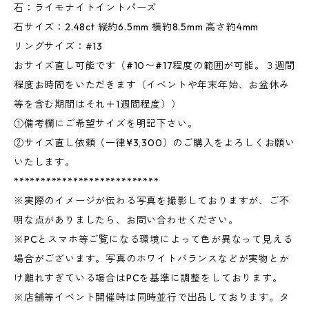
石：ライモナイトイントパーズ
石サイズ：2.48ct 縦約6.5mm 横約8.5mm 高さ約4mm
リングサイズ：#13
おサイズ直し可能です（#10〜#17程度の範囲が可能。３週間
程度お時間をいただきます（イベントや年末年始、お盆休み
等を含む期間はそれ＋1週間程度））
①備考欄にご希望サイズを明記下さい。
②サイズ直し依頼（一律¥3,300）のご購入をよろしくお願い
いたします。
***************************
※実際のイメージが伝わる写真を撮影しておりますが、ご不
明な点がありましたら、お問い合わせください。
※PCとスマホ等ご覧になる環境によって色が異なって見える
場合がございます。写真のホワイトバランスなどが実物とか
け離れすぎている場合はPCを基準に調整をしております。
※店舗等イベント開催時は同時並行で出品しております。タ