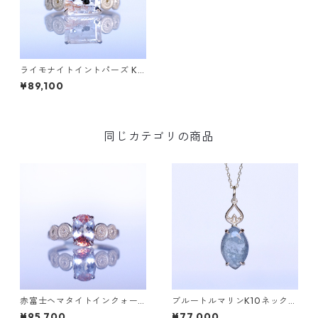
ライモナイトイントパーズ K1
0リング DAHMA（ダーマ）[D
¥89,100
044]
同じカテゴリの商品
赤富士ヘマタイトインクォー
ブルートルマリンK10ネックレ
ツK10リング DAHMA(ダーマ)
ス HASU(ハス) [H001]
¥95,700
¥77,000