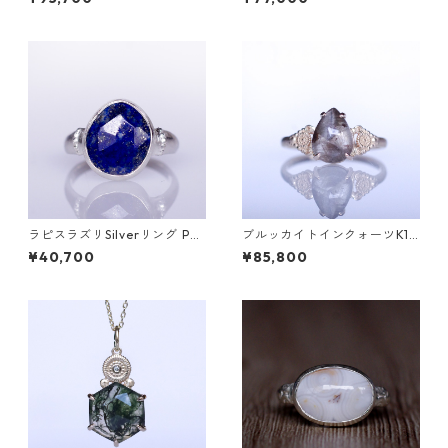
[D052]
ラピスラズリSilverリング PA
ブルッカイトインクォーツK10
O(パオ）[P002]
リング MALWA (マルワ)[M24
¥40,700
¥85,800
4]