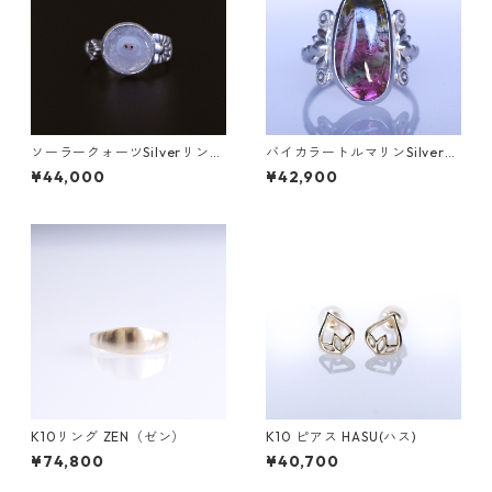
ソーラークォーツSilverリング
バイカラートルマリンSilverリ
HIME(ヒメ） [H003]
ング SALGA(サルガ）[S002]
¥44,000
¥42,900
K10リング ZEN（ゼン）
K10 ピアス HASU(ハス)
¥74,800
¥40,700