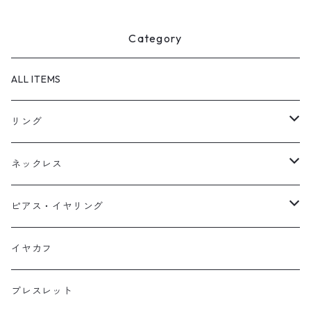
Category
ALL ITEMS
リング
天然石1点ものリング【Gold】（在庫ありのみ絞込）
ネックレス
天然石1点ものリング【Silver】（在庫ありのみ絞込）
天然石1点ものネックレス（在庫ありのみ絞込）
ピアス・イヤリング
定番リング
定番ネックレス
天然石1点ものピアス（在庫ありのみ絞込）
イヤカフ
定番ピアス/イヤリング
ブレスレット