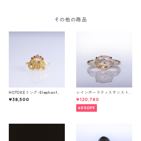
その他の商品
HOTOKEリング-Elephant
レインボーラティスサンスト
（象）-
ーン＆ダイヤK10リング FATA
¥38,500
¥120,780
(ファタ）[F019]
40%OFF