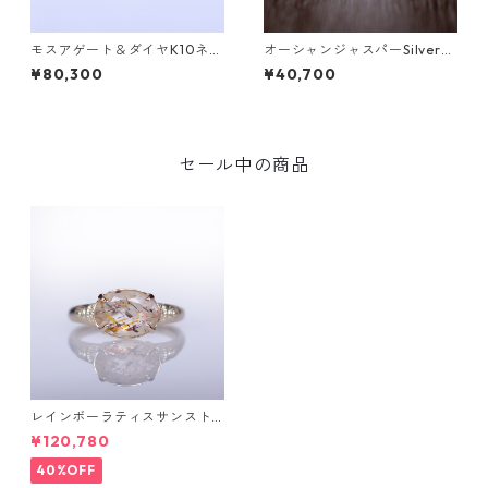
モスアゲート＆ダイヤK10ネッ
オーシャンジャスパーSilverリ
クレス DAHMA(ダーマ) [D01
ング EPA(エパ）[E001]
¥80,300
¥40,700
7]
セール中の商品
レインボーラティスサンスト
ーン＆ダイヤK10リング FATA
¥120,780
(ファタ）[F019]
40%OFF