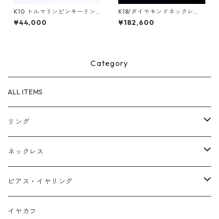
K10 トルマリンピンキーリン
K18/ダイヤモンドネックレ
グ/BRAH(ブラフ)
ス MANDARA（マンダラ）
¥44,000
¥182,600
Category
ALL ITEMS
リング
天然石1点ものリング【Gold】（在庫ありのみ絞込）
ネックレス
天然石1点ものリング【Silver】（在庫ありのみ絞込）
天然石1点ものネックレス（在庫ありのみ絞込）
ピアス・イヤリング
定番リング
定番ネックレス
天然石1点ものピアス（在庫ありのみ絞込）
イヤカフ