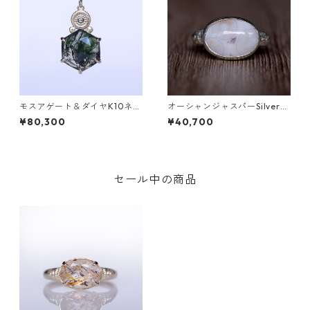
モスアゲート＆ダイヤK10ネッ
オーシャンジャスパーSilverリ
クレス DAHMA(ダーマ) [D01
ング EPA(エパ）[E001]
¥80,300
¥40,700
7]
セール中の商品