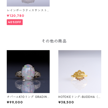
レインボーラティスサンスト
ーン＆ダイヤK10リング FATA
¥120,780
(ファタ）[F019]
40%OFF
その他の商品
オパールK10リング GRADINA
HOTOKEリング-BUDDHA（仏
W(グラディナ）[GW001]
陀）-
¥99,000
¥38,500