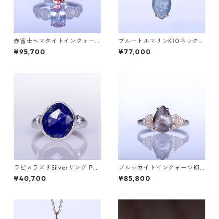
赤富士ヘマタイトインクォー
ブルートルマリンK10ネックレ
ツK10リング DAHMA(ダーマ)
ス HASU(ハス) [H001]
¥95,700
¥77,000
[D052]
ラピスラズリSilverリング PA
ブルッカイトインクォーツK10
O(パオ）[P002]
リング MALWA (マルワ)[M24
¥40,700
¥85,800
4]