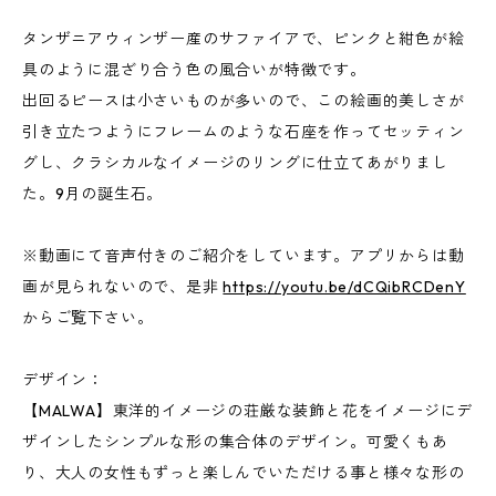
タンザニアウィンザー産のサファイアで、ピンクと紺色が絵
具のように混ざり合う色の風合いが特徴です。
出回るピースは小さいものが多いので、この絵画的美しさが
引き立たつようにフレームのような石座を作ってセッティン
グし、クラシカルなイメージのリングに仕立てあがりまし
た。9月の誕生石。
※動画にて音声付きのご紹介をしています。アプリからは動
画が見られないので、是非
https://youtu.be/dCQibRCDenY
からご覧下さい。
デザイン：
【MALWA】東洋的イメージの荘厳な装飾と花をイメージにデ
ザインしたシンプルな形の集合体のデザイン。可愛くもあ
り、大人の女性もずっと楽しんでいただける事と様々な形の