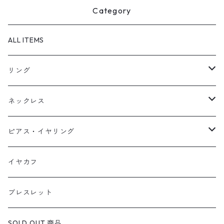
Category
ALL ITEMS
リング
天然石1点ものリング【Gold】（在庫ありのみ絞込）
ネックレス
天然石1点ものリング【Silver】（在庫ありのみ絞込）
天然石1点ものネックレス（在庫ありのみ絞込）
ピアス・イヤリング
定番リング
定番ネックレス
天然石1点ものピアス（在庫ありのみ絞込）
イヤカフ
定番ピアス/イヤリング
ブレスレット
SOLD OUT 商品