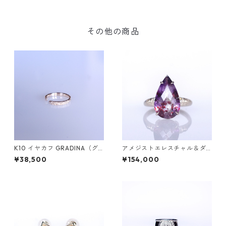
その他の商品
K10 イヤカフ GRADINA（グ
アメジストエレスチャル＆ダ
ラディナ）
イヤK10リング FATA(ファタ）
¥38,500
¥154,000
[F017]