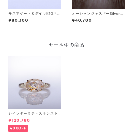
モスアゲート＆ダイヤK10ネッ
オーシャンジャスパーSilverリ
クレス DAHMA(ダーマ) [D01
ング EPA(エパ）[E001]
¥80,300
¥40,700
7]
セール中の商品
レインボーラティスサンスト
ーン＆ダイヤK10リング FATA
¥120,780
(ファタ）[F019]
40%OFF