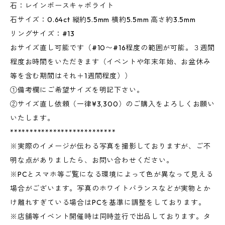
石：レインボースキャポライト
石サイズ：0.64ct 縦約5.5mm 横約5.5mm 高さ約3.5mm
リングサイズ：#13
おサイズ直し可能です（#10〜#16程度の範囲が可能。３週間
程度お時間をいただきます（イベントや年末年始、お盆休み
等を含む期間はそれ＋1週間程度））
①備考欄にご希望サイズを明記下さい。
②サイズ直し依頼（一律¥3,300）のご購入をよろしくお願い
いたします。
***************************
※実際のイメージが伝わる写真を撮影しておりますが、ご不
明な点がありましたら、お問い合わせください。
※PCとスマホ等ご覧になる環境によって色が異なって見える
場合がございます。写真のホワイトバランスなどが実物とか
け離れすぎている場合はPCを基準に調整をしております。
※店舗等イベント開催時は同時並行で出品しております。タ