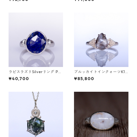
[D052]
ラピスラズリSilverリング PA
ブルッカイトインクォーツK10
O(パオ）[P002]
リング MALWA (マルワ)[M24
¥40,700
¥85,800
4]