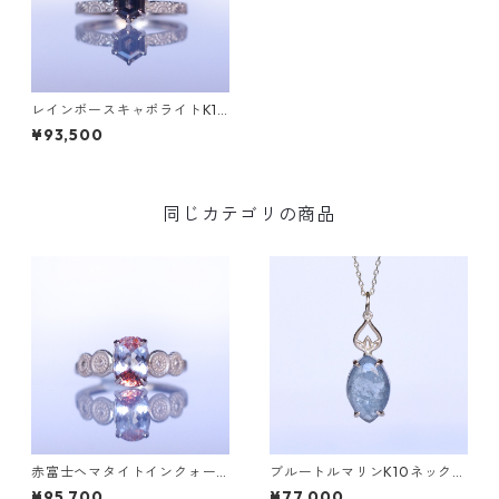
レインボースキャポライトK10
リング GRADINA(グラディ
¥93,500
ナ）[G137]
同じカテゴリの商品
赤富士ヘマタイトインクォー
ブルートルマリンK10ネックレ
ツK10リング DAHMA(ダーマ)
ス HASU(ハス) [H001]
¥95,700
¥77,000