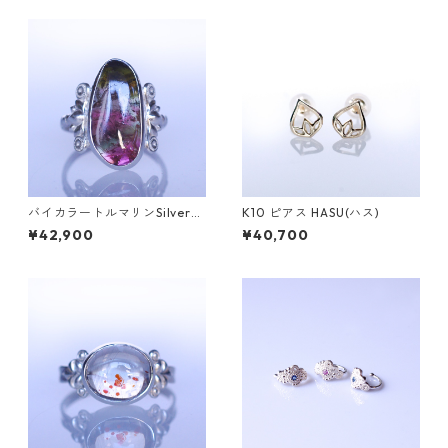
バイカラートルマリンSilverリ
K10 ピアス HASU(ハス)
ング SALGA(サルガ）[S002]
¥42,900
¥40,700