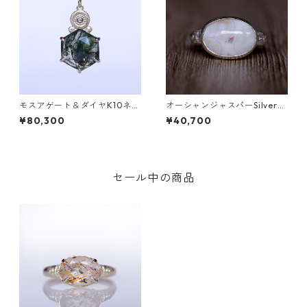
モスアゲート＆ダイヤK10ネッ
オーシャンジャスパーSilverリ
クレス DAHMA(ダーマ) [D01
ング EPA(エパ）[E001]
¥80,300
¥40,700
7]
セール中の商品