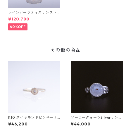
レインボーラティスサンスト
ーン＆ダイヤK10リング FATA
¥120,780
(ファタ）[F019]
40%OFF
その他の商品
K10 ダイヤモンドピンキーリ
ソーラークォーツSilverリング
ング/BRAH(ブラフ)
HIME(ヒメ） [H003]
¥46,200
¥44,000