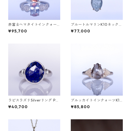
赤富士ヘマタイトインクォー
ブルートルマリンK10ネックレ
ツK10リング DAHMA(ダーマ)
ス HASU(ハス) [H001]
¥95,700
¥77,000
[D052]
ラピスラズリSilverリング PA
ブルッカイトインクォーツK10
O(パオ）[P002]
リング MALWA (マルワ)[M24
¥40,700
¥85,800
4]