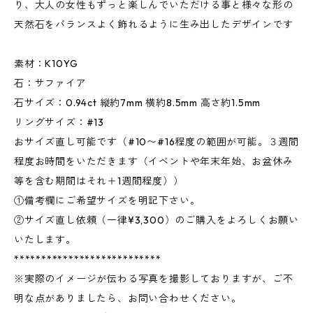
り、大人の女性もずっと楽しんでいただける事と様々な形の
天然石をバランスよく飾れるように生み出したデザインです
素材：K10YG
石：サファイア
石サイズ：0.94ct 縦約7mm 横約8.5mm 高さ約1.5mm
リングサイズ：#13
おサイズ直し可能です（#10〜#16程度の範囲が可能。３週間
程度お時間をいただきます（イベントや年末年始、お盆休み
等を含む期間はそれ＋1週間程度））
①備考欄にご希望サイズを明記下さい。
②サイズ直し依頼（一律¥3,300）のご購入をよろしくお願い
いたします。
***************************
※実際のイメージが伝わる写真を撮影しておりますが、ご不
明な点がありましたら、お問い合わせください。