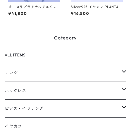
オーロラプラチナルチルクォ
Silver925 イヤカフ PLANTA
ーツSilverリング LINDEN(リ
（プランタ）
¥41,800
¥16,500
ンデン）[L001]
Category
ALL ITEMS
リング
天然石1点ものリング【Gold】（在庫ありのみ絞込）
ネックレス
天然石1点ものリング【Silver】（在庫ありのみ絞込）
天然石1点ものネックレス（在庫ありのみ絞込）
ピアス・イヤリング
定番リング
定番ネックレス
天然石1点ものピアス（在庫ありのみ絞込）
イヤカフ