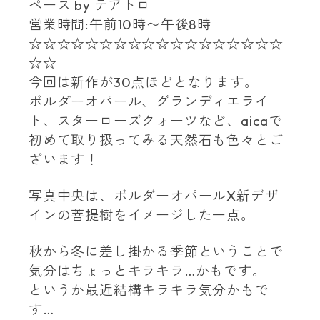
ペース
by
テアトロ
営業時間
:
午前
10
時〜午後
8
時
☆☆☆☆☆☆☆☆☆☆☆☆☆☆☆☆☆☆
☆☆
今回は新作が
30
点ほどとなります。
ボルダーオパール、グランディエライ
ト、スターローズクォーツなど、
aica
で
初めて取り扱ってみる天然石も色々とご
ざいます！
写真中央は、ボルダーオパール
X
新デザ
インの菩提樹をイメージした一点。
秋から冬に差し掛かる季節ということで
気分はちょっとキラキラ
…
かもです。
というか最近結構キラキラ気分かもで
す
…