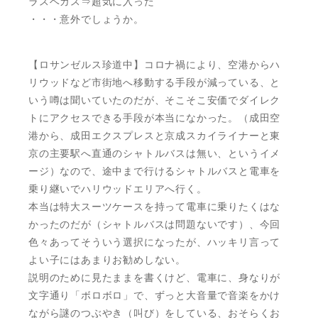
ラスベガス⇒超気に入った
・・・意外でしょうか。
【ロサンゼルス珍道中】コロナ禍により、空港からハ
リウッドなど市街地へ移動する手段が減っている、と
いう噂は聞いていたのだが、そこそこ安価でダイレク
トにアクセスできる手段が本当になかった。（成田空
港から、成田エクスプレスと京成スカイライナーと東
京の主要駅へ直通のシャトルバスは無い、というイメ
ージ）なので、途中まで行けるシャトルバスと電車を
乗り継いでハリウッドエリアへ行く。
本当は特大スーツケースを持って電車に乗りたくはな
かったのだが（シャトルバスは問題ないです）、今回
色々あってそういう選択になったが、ハッキリ言って
よい子にはあまりお勧めしない。
説明のために見たままを書くけど、電車に、身なりが
文字通り「ボロボロ」で、ずっと大音量で音楽をかけ
ながら謎のつぶやき（叫び）をしている、おそらくお