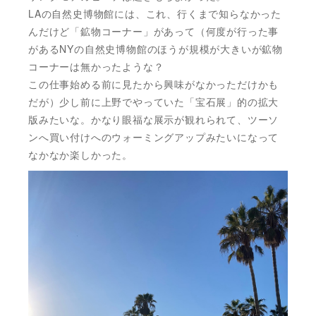
LAの自然史博物館には、これ、行くまで知らなかった
んだけど「鉱物コーナー」があって（何度が行った事
があるNYの自然史博物館のほうが規模が大きいが鉱物
コーナーは無かったような？
この仕事始める前に見たから興味がなかっただけかも
だが）少し前に上野でやっていた「宝石展」的の拡大
版みたいな。かなり眼福な展示が観れられて、ツーソ
ンへ買い付けへのウォーミングアップみたいになって
なかなか楽しかった。