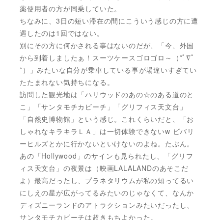
薬使用者の方が同乗していた。
ちなみに、3日の短い滞在の間にこういう感じの方に遭
遇したのは1回ではない。
別にその方に何かされる事はないのだが、「今、外国
から到着しましたぁ！スーツケースゴロゴロ～（*ﾟ∇ﾟ
*）」みたいな自分が乗車している事が場違いすぎてい
たたまれない気持ちになる。
訪問した観光地は「ハリウッドのあの☆のある道のと
こ」「サンタモチカビーチ」「グリフィス天文台」
「自然史博物館」という感じ。これくらいだと、「お
しゃれなキラキラＬＡ」は一切体験できないw ビバリ
ーヒルズとかに行かないといけないのよね。たぶん。
あの「Hollywood」のサインも見られたし、「グリフ
ィス天文台」の夜景は（映画LALALANDのあそこだ
よ）最高だったし、プラネタリウムが私の知ってるい
にしえの星が広がってるみたいのじゃなくて、なんか
ディズニーランドのアトラクションみたいだったし、
サンタモチカビーチは超きもちよかった。