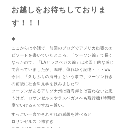
お越しをお待ちしておりま
す！！！
◆
ここからは小話で、前回のブログでアメリカ出張のエ
ピソードを書いていたところ、「ツーソン編」で長く
なったので、「LAとラスベガス編」は次回！的な感じ
で言っていましたが、嗚呼、薄れゆく記憶・・・ww
今回、「久しぶりの海外」という事で、ツーソン行き
の前後に社会科見学を挟みました♡
ツーソンがあるアリゾナ州は西海岸とは言わないと思
うけど、ロサンゼルスやラスベガスへも飛行機1時間程
度でいけるんですね～近い。
すっごい一言でそれぞれの感想を述べると
ロサンゼルス⇒怖すぎ