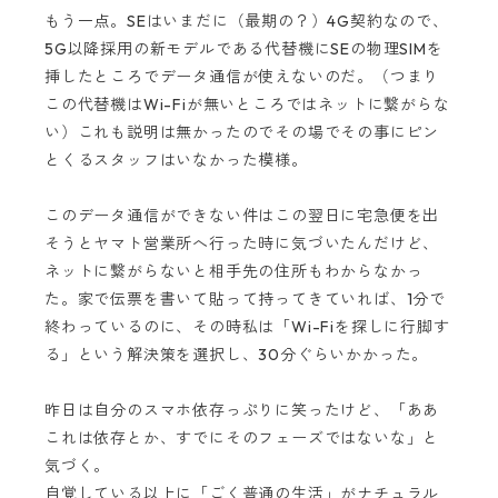
もう一点。SEはいまだに（最期の？）4G契約なので、
5G以降採用の新モデルである代替機にSEの物理SIMを
挿したところでデータ通信が使えないのだ。（つまり
この代替機はWi-Fiが無いところではネットに繋がらな
い）これも説明は無かったのでその場でその事にピン
とくるスタッフはいなかった模様。
このデータ通信ができない件はこの翌日に宅急便を出
そうとヤマト営業所へ行った時に気づいたんだけど、
ネットに繋がらないと相手先の住所もわからなかっ
た。家で伝票を書いて貼って持ってきていれば、1分で
終わっているのに、その時私は「Wi-Fiを探しに行脚す
る」という解決策を選択し、30分ぐらいかかった。
昨日は自分のスマホ依存っぷりに笑ったけど、「ああ
これは依存とか、すでにそのフェーズではないな」と
気づく。
自覚している以上に「ごく普通の生活」がナチュラル