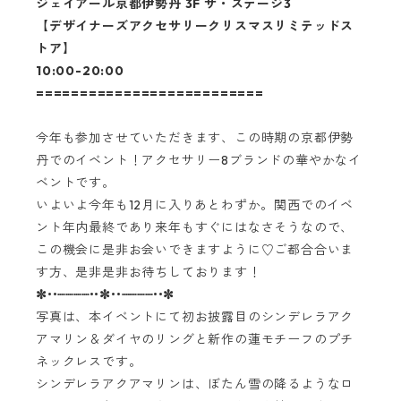
ジェイアール京都伊勢丹 3F ザ・ステージ3
【デザイナーズアクセサリークリスマスリミテッドス
トア】
10:00-20:00
==========================
今年も参加させていただきます、この時期の京都伊勢
丹でのイベント！アクセサリー8ブランドの華やかなイ
ベントです。
いよいよ今年も12月に入りあとわずか。関西でのイベ
ント年内最終であり来年もすぐにはなさそうなので、
この機会に是非お会いできますように♡ご都合合いま
す方、是非是非お待ちしております！
✼••┈┈┈┈••✼••┈┈┈┈••✼
写真は、本イベントにて初お披露目のシンデレラアク
アマリン＆ダイヤのリングと新作の蓮モチーフのプチ
ネックレスです。
シンデレラアクアマリンは、ぼたん雪の降るようなロ