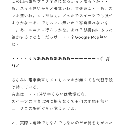
この出来事をブログネタになるからメモろうか・・
あ、スマホ無いからメモ無いわ。音楽聴こ・・あ、ス
マホ無いわ。ヒマだねぇ。どっかでスイーツでも食べ
ようかなーあ、でもスマホ無いから写真撮れないな
ー。あ、ユニクロ行こっかな。あれ？駅構内にあった
気がするけどどこだっけ・・・？Google Map無い
な・・・
・・・・うわああああああああーーーーーーヽ(゜Д゜
*)ノ
ちなみに電車乗車もメモもスマホが無くても代替手段
は持っている。
音楽は・・・1時間半くらいは我慢だな。
スイーツの写真は別に撮らなくても何の問題も無い。
ユニクロの場所ぐらい覚えとけよ。
と、実際は窮地でもなんでもないのだが翼をもがれた