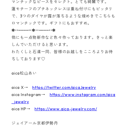
マンチックなピースをセレクト。とても綺麗です。
蓮モチーフのプチネックレスは重ね付けにもピッタリ
で、3つのダイヤが露が落ちるような煌めきでこちらも
ロマンチックです。ギフトにもおすすめ。
✼••┈┈┈┈••✼••┈┈┈┈••✼
他にも一点物新作など色々作っております。きっと楽
しんでいただけると思います。
わたくしと石達一同、皆様のお越しをこころよりお待
ちしております♡
aica松山あい
aica X→
https://twitter.com/aicaJewelry
aica Instagram→
https://www.instagram.com/aica
_jewelry
aica HP→
https://www.aica-jewelry.com/
ジェイアール京都伊勢丹