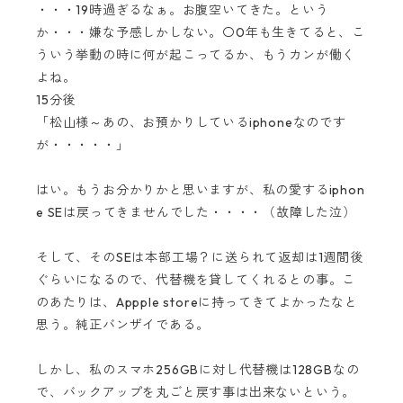
・・・19時過ぎるなぁ。お腹空いてきた。という
か・・・嫌な予感しかしない。〇0年も生きてると、こ
ういう挙動の時に何が起こってるか、もうカンが働く
よね。
15分後
「松山様～あの、お預かりしているiphoneなのです
が・・・・・」
はい。もうお分かりかと思いますが、私の愛するiphon
e SEは戻ってきませんでした・・・・（故障した泣）
そして、そのSEは本部工場？に送られて返却は1週間後
ぐらいになるので、代替機を貸してくれるとの事。こ
のあたりは、Appple storeに持ってきてよかったなと
思う。純正バンザイである。
しかし、私のスマホ256GBに対し代替機は128GBなの
で、バックアップを丸ごと戻す事は出来ないという。