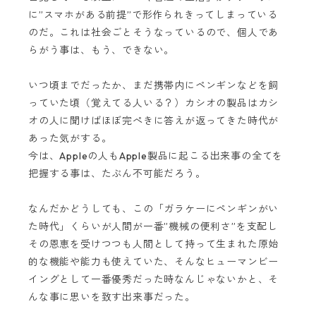
に”スマホがある前提”で形作られきってしまっている
のだ。これは社会ごとそうなっているので、個人であ
らがう事は、もう、できない。
いつ頃までだったか、まだ携帯内にペンギンなどを飼
っていた頃（覚えてる人いる？）カシオの製品はカシ
オの人に聞けばほぼ完ぺきに答えが返ってきた時代が
あった気がする。
今は、Appleの人もApple製品に起こる出来事の全てを
把握する事は、たぶん不可能だろう。
なんだかどうしても、この「ガラケーにペンギンがい
た時代」くらいが人間が一番”機械の便利さ”を支配し
その恩恵を受けつつも人間として持って生まれた原始
的な機能や能力も使えていた、そんなヒューマンビー
イングとして一番優秀だった時なんじゃないかと、そ
んな事に思いを致す出来事だった。