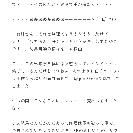
で・・・・そのめんどくささで手が冷たく・・・・・
・・・・ああああああああーーーーーーヽ(゜Д゜*)ノ
「お姉さん！それは無理ですううううう！助けて
ぇ！」（もちろん半分シャレというかキレ芸的なやつ
ですよ）阿鼻叫喚の様相を呈す松山。
これ、この出来事自体にネタ感あってオイシイとすら
感じているんだけど（何故w）それよりも自分のこのス
マホ依存っぷりが面白過ぎて、Apple Storeで爆笑して
しまった。
いつの間にこんなことに。オレ・・・変わっちまった
な・・・。
まぁ結局なんだかんだあって修理は不可能って事で、
予告されていたよりだいぶ早くSEの新しいもの（リフ