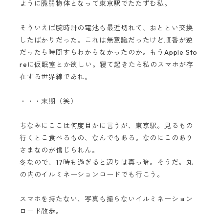
ように脆弱物体となって東京駅でたたずむ私。
そういえば腕時計の電池も最近切れて、おととい交換
したばかりだった。これは無意識だったけど順番が逆
だったら時間すらわからなかったのか。もうApple Sto
reに仮眠室とか欲しい。寝て起きたら私のスマホが存
在する世界線であれ。
・・・末期（笑）
ちなみにここは何度目かに言うが、東京駅。見るもの
行くとこ食べるもの、なんでもある。なのにこのあり
さまなのが信じられん。
冬なので、17時も過ぎると辺りは真っ暗。そうだ。丸
の内のイルミネーションロードでも行こう。
スマホを持たない、写真も撮らないイルミネーション
ロード散歩。